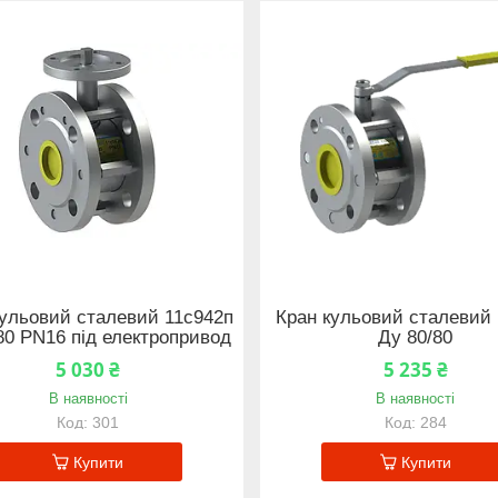
кульовий сталевий 11с942п
Кран кульовий сталевий 
80 PN16 під електропривод
Ду 80/80
5 030 ₴
5 235 ₴
В наявності
В наявності
301
284
Купити
Купити