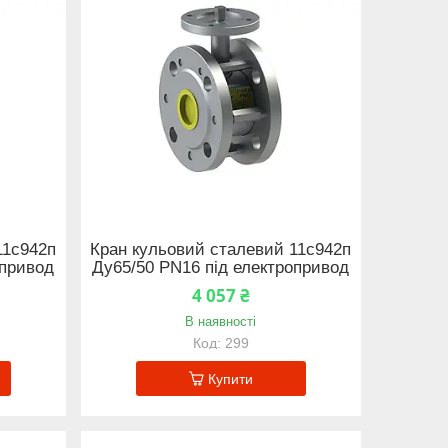
11с942п
Кран кульовий сталевий 11с942п
опривод
Ду65/50 PN16 під електропривод
4 057 ₴
В наявності
299
Купити