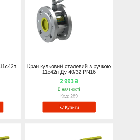
11с42п
Кран кульовий сталевий з ручкою
11с42п Ду 40/32 PN16
2 993 ₴
В наявності
289
Купити