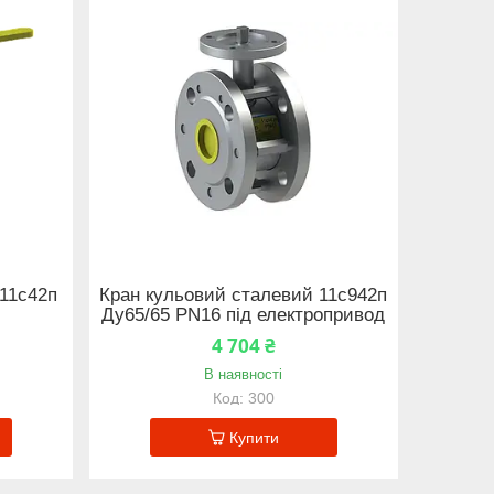
11с42п
Кран кульовий сталевий 11с942п
Ду65/65 PN16 під електропривод
4 704 ₴
В наявності
300
Купити