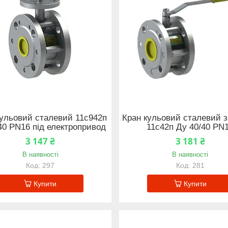
кульовий сталевий 11с942п
Кран кульовий сталевий з
40 PN16 під електропривод
11с42п Ду 40/40 PN
3 147 ₴
3 181 ₴
В наявності
В наявності
297
281
Купити
Купити