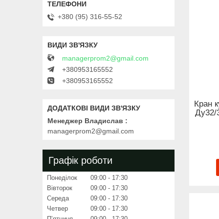
+380 (95) 316-55-52
managerprom2@gmail.com
+380953165552
+380953165552
Кран 
Ду32/
Менеджер Владислав
managerprom2@gmail.com
Графік роботи
Понеділок
09:00
17:30
Вівторок
09:00
17:30
Середа
09:00
17:30
Четвер
09:00
17:30
Пʼятниця
09:00
17:30