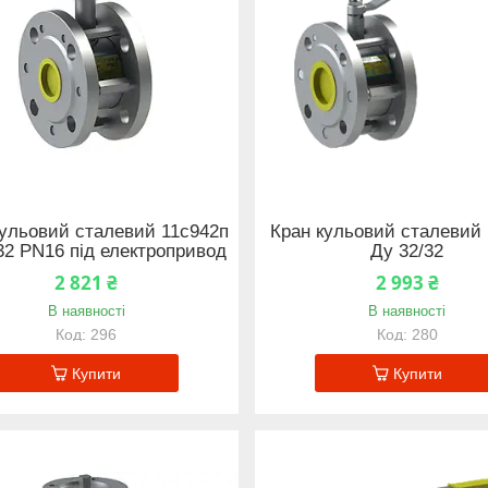
кульовий сталевий 11с942п
Кран кульовий сталевий 
32 PN16 під електропривод
Ду 32/32
2 821 ₴
2 993 ₴
В наявності
В наявності
296
280
Купити
Купити