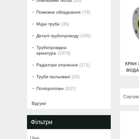
Лічильники тепла
20
Пожежне обладнання
79
Мідні труби
35
Деталі трубопроводу
335
Трубопровідна
арматура
1373
КРАН 
Радіатори опалення
171
ВОДА
Труби ізольовані
23
Поліпропілен
537
Відгуки
Фільтри
Ціна