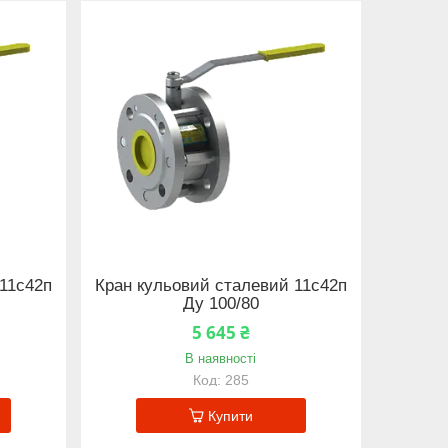
11с42п
Кран кульовий сталевий 11с42п
Ду 100/80
5 645 ₴
В наявності
285
Купити