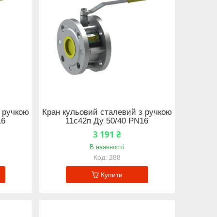
 ручкою
Кран кульовий сталевий з ручкою
16
11с42п Ду 50/40 PN16
3 191 ₴
В наявності
288
Купити