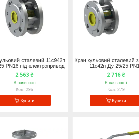
кульовий сталевий 11с942п
Кран кульовий сталевий з
25 PN16 під електропривод
11с42п Ду 25/25 PN
2 563 ₴
2 716 ₴
В наявності
В наявності
295
279
Купити
Купити