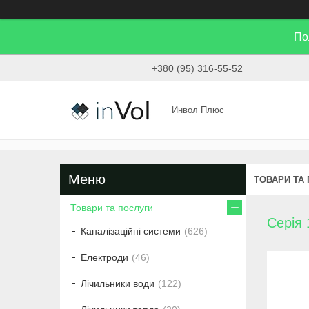
По
+380 (95) 316-55-52
Инвол Плюс
ТОВАРИ ТА
Товари та послуги
Серія
Каналізаційні системи
626
Електроди
46
Лічильники води
122