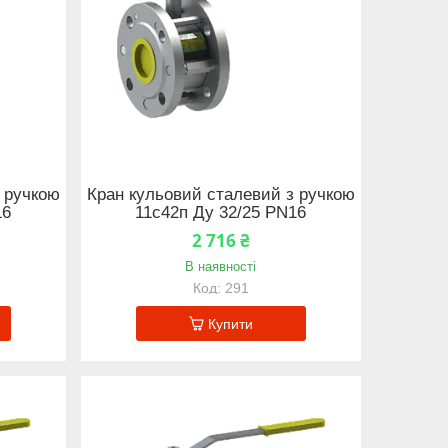
 ручкою
Кран кульовий сталевий з ручкою
16
11с42п Ду 32/25 PN16
2 716 ₴
В наявності
291
Купити