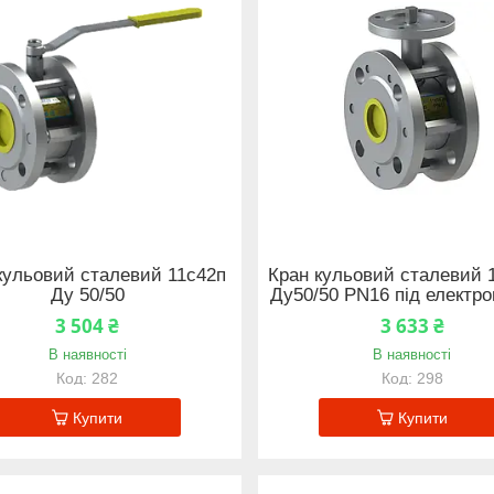
кульовий сталевий 11с42п
Кран кульовий сталевий 
Ду 50/50
Ду50/50 PN16 під електр
3 504 ₴
3 633 ₴
В наявності
В наявності
282
298
Купити
Купити