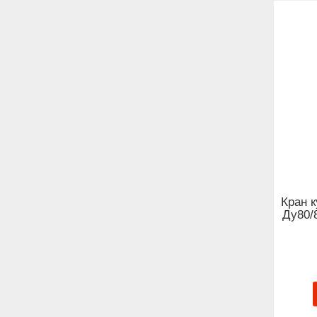
Кран 
Ду80/