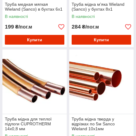
Труба медная мягкая
Труба мідна м'яка Wieland
Wieland (Sanco) в бухтах 6х1
(Sanco) у бухтах 8х1
В наявності
В наявності
199
284
₴/пог.м
₴/пог.м
Купити
Купити
Труба мідна для теплої
Труба мідна тверда у
підлоги CUPROTHERM
відрізках по 5м Sanco
14х0,8 мм
Wieland 10х1мм