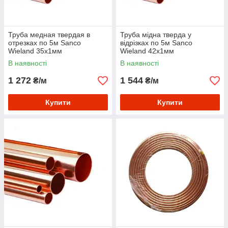
Труба медная твердая в
Труба мідна тверда у
отрезках по 5м Sanco
відрізках по 5м Sanco
Wieland 35х1мм
Wieland 42х1мм
В наявності
В наявності
1 272
1 544
₴/м
₴/м
Купити
Купити