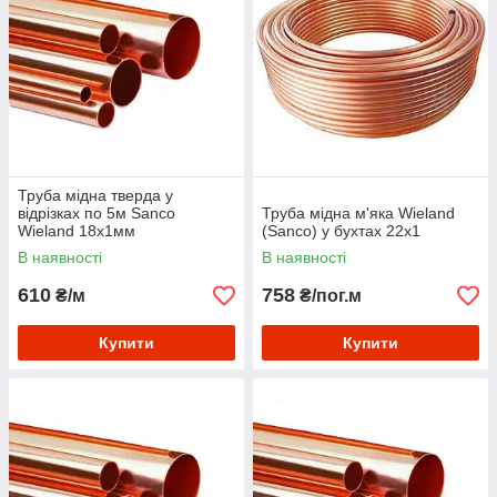
Труба мідна тверда у
відрізках по 5м Sanco
Труба мідна м'яка Wieland
Wieland 18х1мм
(Sanco) у бухтах 22х1
В наявності
В наявності
610
758
₴/м
₴/пог.м
Купити
Купити