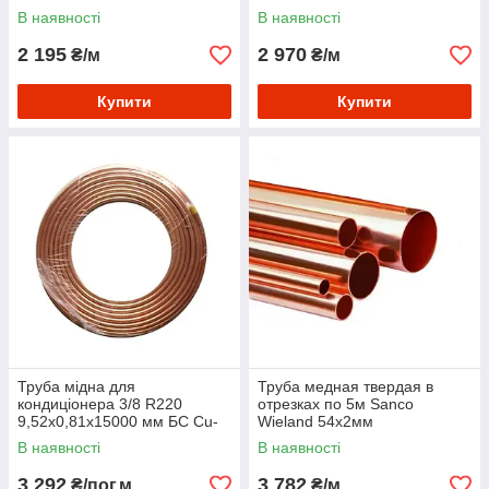
В наявності
В наявності
2 195
2 970
₴/м
₴/м
Купити
Купити
Труба мідна для
Труба медная твердая в
кондиціонера 3/8 R220
отрезках по 5м Sanco
9,52x0,81х15000 мм БС Cu-
Wieland 54х2мм
DHP
В наявності
В наявності
3 292
3 782
₴/пог.м
₴/м