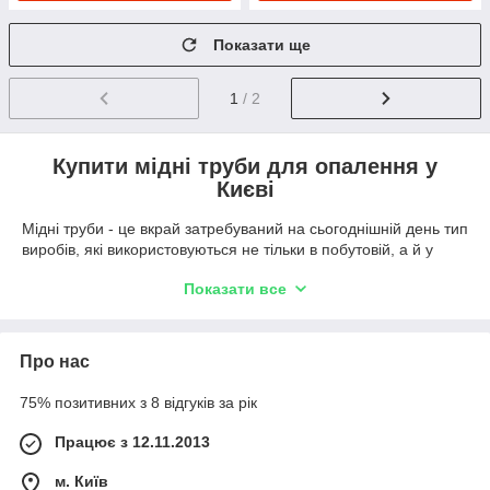
Показати ще
1
/ 2
Купити мідні труби для опалення у
Києві
Мідні труби - це вкрай затребуваний на сьогоднішній день тип
виробів, які використовуються не тільки в побутовій, а й у
промисловій діяльності для створення повноцінної
Показати все
опалювальної та водопровідної системи. Вибір даного
матеріалу виправданий його наступними перевагами при
практичній експлуатації:
Про нас
Міцність. Матеріал високої якості відрізняється серед
аналогів значним запасом міцності, тому вироби можна
75% позитивних з 8 відгуків за рік
використовувати у комунальній діяльності для систем
великого діаметру. Кріплення здійснюється за
Працює з 12.11.2013
допомогою паяння, що сприяє надійному з'єднанню.
Довговічність. Завдяки повній відсутності можливих
м. Київ