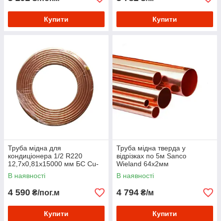
Купити
Купити
Труба мідна для
Труба мідна тверда у
кондиціонера 1/2 R220
відрізках по 5м Sanco
12,7x0,81х15000 мм БС Cu-
Wieland 64х2мм
DHP
В наявності
В наявності
4 590
4 794
₴/пог.м
₴/м
Купити
Купити