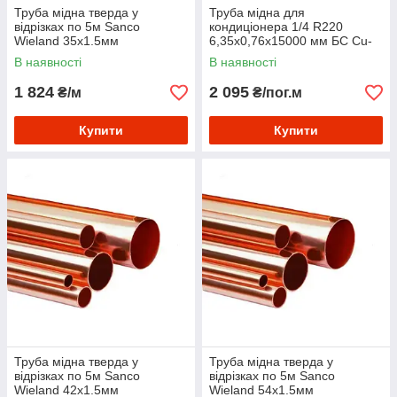
Труба мідна тверда у
Труба мідна для
відрізках по 5м Sanco
кондиціонера 1/4 R220
Wieland 35х1.5мм
6,35x0,76х15000 мм БС Cu-
DHP
В наявності
В наявності
1 824
2 095
₴/м
₴/пог.м
Купити
Купити
Труба мідна тверда у
Труба мідна тверда у
відрізках по 5м Sanco
відрізках по 5м Sanco
Wieland 42х1.5мм
Wieland 54х1.5мм