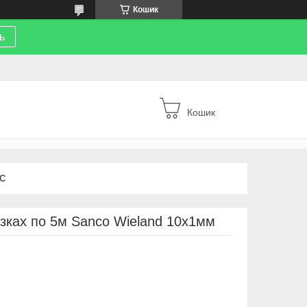
Кошик
ь
Кошик
С
ізках по 5м Sanco Wieland 10х1мм