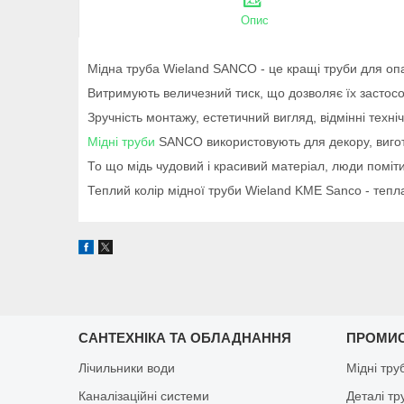
Опис
Мідна труба Wieland SANCO - це кращі труби для оп
Витримують величезний тиск, що дозволяє їх застос
Зручність монтажу, естетичний вигляд, відмінні техні
Мідні труби
SANCO використовують для декору, вигото
То що мідь чудовий і красивий матеріал, люди поміти
Теплий колір мідної труби Wieland KME Sanco - тепла 
САНТЕХНІКА ТА ОБЛАДНАННЯ
ПРОМИ
Лічильники води
Мідні тру
Каналізаційні системи
Деталі т