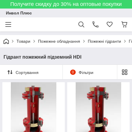
Получите скидку до 30% на оптовые покупки
Инвол Плюс
Товари
Пожежне обладнання
Пожежні гідранти
Г
Гідрант пожежний підземний HDI
Сортування
0
Фільтри