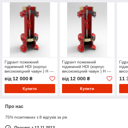
Гідрант пожежний
Гідрант пожежний
Гідр
підземний HDI (корпус
підземний HDI (корпус
підз
високоміцний чавун ) Н ---
високоміцний чавун ) Н ---
висо
2,75 м
3,75 м
2,00
12 000
12 000
11 
від
₴
від
₴
Купити
Купити
Про нас
75% позитивних з 8 відгуків за рік
Працює з 12.11.2013