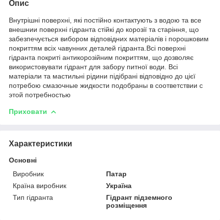
Опис
Внутрішні поверхні, які постійно контактують з водою та все
внешнии поверхні гідранта стійкі до корозії та старіння, що
забезпечується вибором відповідних матеріалів і порошковим
покриттям всіх чавунних деталей гідранта.Всі поверхні
гідранта покриті антикорозійним покриттям, що дозволяє
використовувати гідрант для забору питної води. Всі
матеріали та мастильні рідини підібрані відповідно до цієї
потребою смазочные жидкости подобраны в соответствии с
этой потребностью
Приховати
Характеристики
Основні
Виробник
Патар
Країна виробник
Україна
Тип гідранта
Гідрант підземного
розміщення