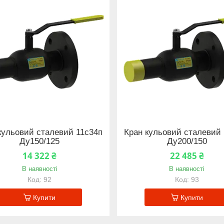
кульовий сталевий 11с34п
Кран кульовий сталевий 
Ду150/125
Ду200/150
14 322 ₴
22 485 ₴
В наявності
В наявності
92
93
Купити
Купити