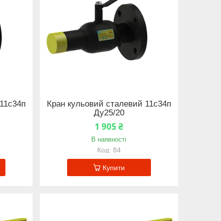
11с34п
Кран кульовий сталевий 11с34п
Ду25/20
1 905 ₴
В наявності
84
Купити