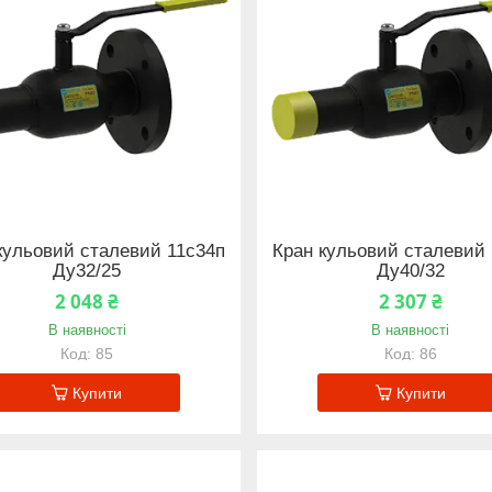
кульовий сталевий 11с34п
Кран кульовий сталевий 
Ду32/25
Ду40/32
2 048 ₴
2 307 ₴
В наявності
В наявності
85
86
Купити
Купити