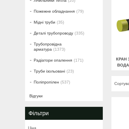
Лічильники тепла
20
Пожежне обладнання
79
Мідні труби
35
Деталі трубопроводу
335
Трубопровідна
арматура
1373
КРАН 
Радіатори опалення
171
ВОДА
Труби ізольовані
23
Поліпропілен
537
Відгуки
Фільтри
Ціна