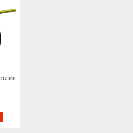
11с34п