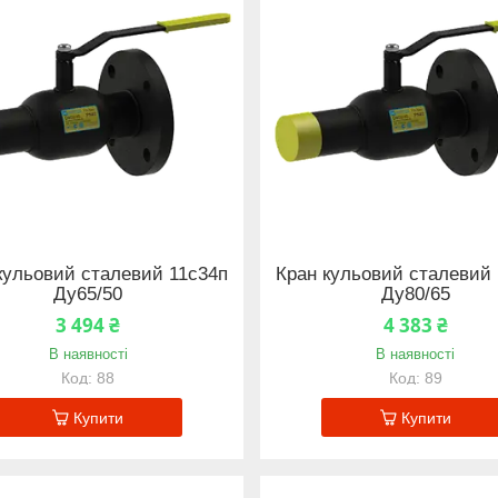
кульовий сталевий 11с34п
Кран кульовий сталевий 
Ду65/50
Ду80/65
3 494 ₴
4 383 ₴
В наявності
В наявності
88
89
Купити
Купити