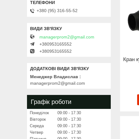
+380 (95) 316-55-52
managerprom2@gmail.com
+380953165552
+380953165552
Кран 
Менеджер Владислав
managerprom2@gmail.com
Графік роботи
Понеділок
09:00
17:30
Вівторок
09:00
17:30
Середа
09:00
17:30
Четвер
09:00
17:30
Пʼятниця
09:00
17:30