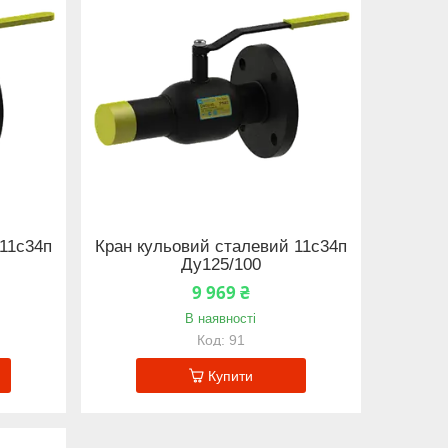
11с34п
Кран кульовий сталевий 11с34п
Ду125/100
9 969 ₴
В наявності
91
Купити