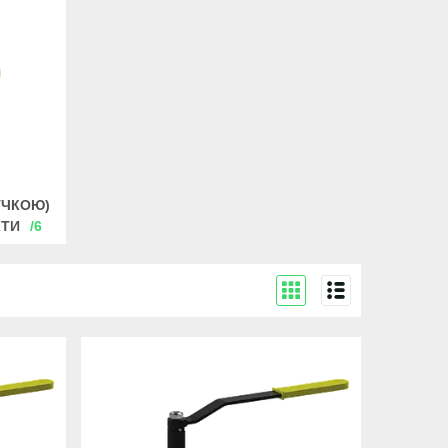
РУЧКОЮ)
КТИ
6