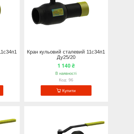
11с34п1
Кран кульовий сталевий 11с34п1
Ду25/20
1 140 ₴
В наявності
96
Купити