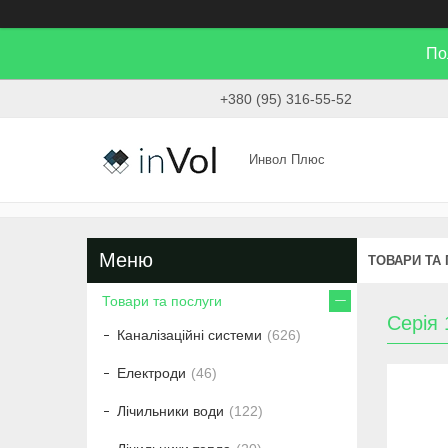
По
+380 (95) 316-55-52
Инвол Плюс
ТОВАРИ ТА
Товари та послуги
Серія
Каналізаційні системи
626
Електроди
46
Лічильники води
122