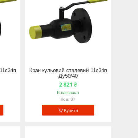
11с34п
Кран кульовий сталевий 11с34п
Ду50/40
2 821 ₴
В наявності
87
Купити