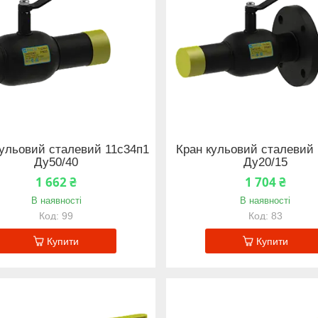
кульовий сталевий 11с34п1
Кран кульовий сталевий 
Ду50/40
Ду20/15
1 662 ₴
1 704 ₴
В наявності
В наявності
99
83
Купити
Купити