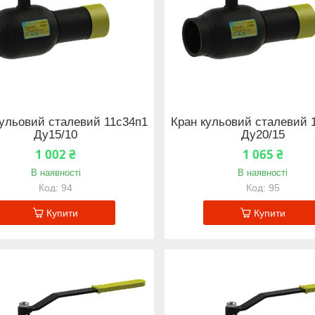
кульовий сталевий 11с34п1
Кран кульовий сталевий 
Ду15/10
Ду20/15
1 002 ₴
1 065 ₴
В наявності
В наявності
94
95
Купити
Купити