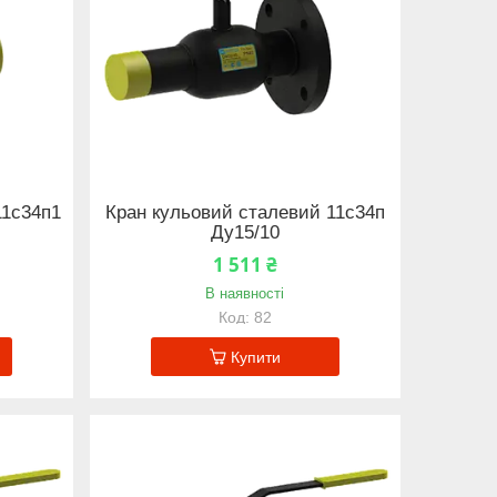
11с34п1
Кран кульовий сталевий 11с34п
Ду15/10
1 511 ₴
В наявності
82
Купити