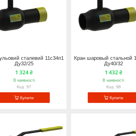
кульовий сталевий 11с34п1
Кран шаровый стальной 
Ду32/25
Ду40/32
1 324 ₴
1 432 ₴
В наявності
В наявності
97
98
Купити
Купити