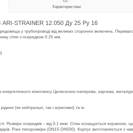
Характеристики
й ARI-STRAINER 12.050 Ду 25 Ру 16
довища у трубопроводі від великих сторонніх включень. Переваго
нику сітки з осередком 0.25 мм.
)
ва енергетичного комплексу Целюлозно-паперова, харчова, металур
рідини (як нейтральні, так і агресивні) та ін.
ості. Розміри осередків – від 0,1 мкм. Сітка оснащується корзиною,
 ударів. Різні типорозміри (DN15-DN500). Корпус виготовляється з чав