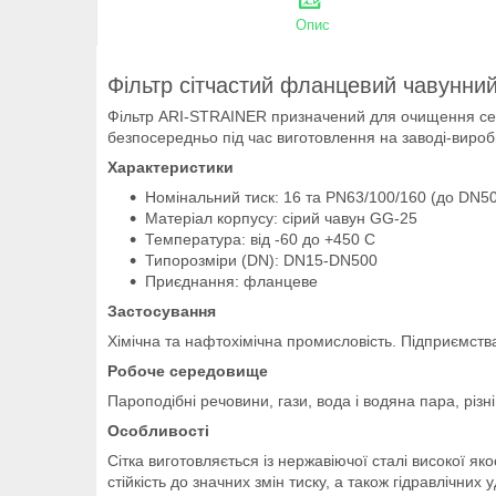
Опис
Фільтр сітчастий фланцевий чавунни
Фільтр ARI-STRAINER призначений для очищення сере
безпосередньо під час виготовлення на заводі-вироб
Характеристики
Номінальний тиск: 16 та PN63/100/160 (до DN50
Матеріал корпусу: сірий чавун GG-25
Температура: від -60 до +450 С
Типорозміри (DN): DN15-DN500
Приєднання: фланцеве
Застосування
Хімічна та нафтохімічна промисловість. Підприємст
Робоче середовище
Пароподібні речовини, гази, вода і водяна пара, різні 
Особливості
Сітка виготовляється із нержавіючої сталі високої як
стійкість до значних змін тиску, а також гідравлічних