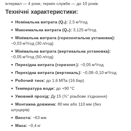
інтервал — 4 роки, термін служби — до 10 років.
Технічні характеристики:
Номінальна витрата (Q₃):
2,5 м³/год
Максимальна витрата (Q₄):
3,125 м³/год
Мінімальна витрата (горизонтальна установка):
~0,03 м³/год (30 л/год)
Мінімальна витрата (вертикальна установка):
~0,05 м³/год (50 л/год)
Перехідна витрата (горизонт.):
~0,05 м³/год
Перехідна витрата (вертикаль):
~0,08–0,10 м³/год
Робочий тиск:
до 1,6 МПа (16 бар)
Температура води:
до +90 °C
Умовний прохід:
Ду 15 (¾" різьбове з'єднання)
Монтажна довжина:
80 мм або 110 мм (без
штуцерів)
Висота:
~63 мм
Маса:
~0,4 кг