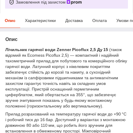
Замовлення під захистом
Опис
Характеристики
Доставка
Оплата
Умови п
Опис
Лічильник гарячої води Zenner Picoflux 2,5 Ду 15
(також
відомий як Ecomess Picoflux 2,5) — компактний і надійний
тахометричний прилад для побутового та комерційного обліку
гарячої води. Латунний корпус з нікелевим покриттям
забезпечує стійкість до корозії та накипу, а сухохідний
механізм із сапфіровими підшипниками та антимагнітним
захистом гарантує точність навіть за складних умов
експлуатації. Пристрій оснащений герметичним
циферблатом, який обертається на 355°, що забезпечує
зручне зчитування показань у будь-якому монтажному
положенні (горизонтальному або вертикальному).
Прилад розрахований на температуру гарячої води до +90 °C
і робочий тиск до 16 бар. Доступний у варіантах з монтажною
довжиною 80 або 110 мм, що робить його зручним для
встановлення в обмеженому просторі. Міжповірочний