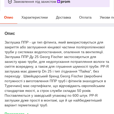
Замовлення під захистом
Опис
Характеристики
Доставка
Оплата
Умови п
Опис
Заглушка ППР - це тип фітинга, який використовується для
закриття або заглушення кінцевої частини поліпропіленової
труби у системах водопостачання, опалення та вентиляції.
Заглушка ППР Ду 25 Georg Fischer застосовується для
захисту краю труби, для недопускання потрапляння вологи та
сміття всередину, а також для глушення шумності труби. PP-R
заглушка має діаметр Dn 25 і тип з'єднання "Пайка", без
переходу . Швейцарський бренд Georg Fischer (виробничі
потужності з виготовлення ППР труб і фітингів знаходяться в
Туреччині) має сертифікати, що відповідають європейським
стандартам якості, а строк служби складає 50 років.
Поставляються у заводській упаковці по 600 штук. PP-R
заглушки дуже прості в монтажі, ще й це найбюджетніший
варіант герметизації труб.
Приховати