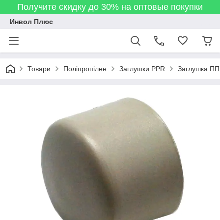
Получите скидку до 30% на оптовые покупки
Инвол Плюс
Товари
Поліпропілен
Заглушки PPR
Заглушка ППР