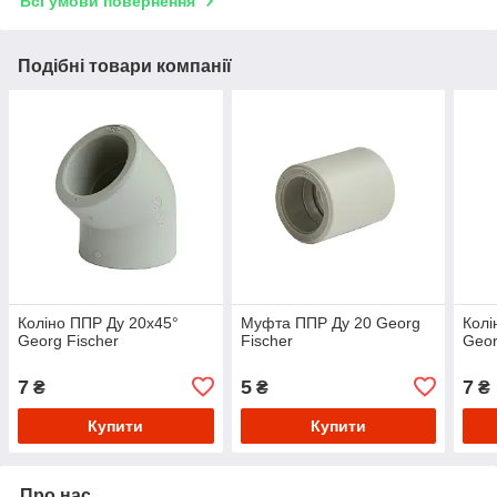
Всі умови повернення
Подібні товари компанії
Коліно ППР Ду 20х45°
Муфта ППР Ду 20 Georg
Колі
Georg Fischer
Fischer
Geor
7
5
7
₴
₴
₴
Купити
Купити
Про нас