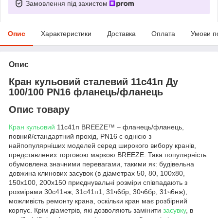
Замовлення під захистом
Опис
Характеристики
Доставка
Оплата
Умови п
Опис
Кран кульовий сталевий 11с41п Ду
100/100 PN16 фланець/фланець
Опис товару
Кран кульовий
11с41п BREEZE™ – фланець/фланець,
повний/стандартний прохід, PN16 є однією з
найпопулярніших моделей серед широкого вибору кранів,
представлених торговою маркою BREEZE. Така популярність
обумовлена значними перевагами, такими як: будівельна
довжина клинових засувок (в діаметрах 50, 80, 100х80,
150х100, 200х150 приєднувальні розміри співпадають з
розмірами 30с41нж, 31с41п1, 31ч6бр, 30ч6бр, 31ч6нж),
можливість ремонту крана, оскільки кран має розбірний
корпус. Крім діаметрів, які дозволяють замінити
засувку
, в