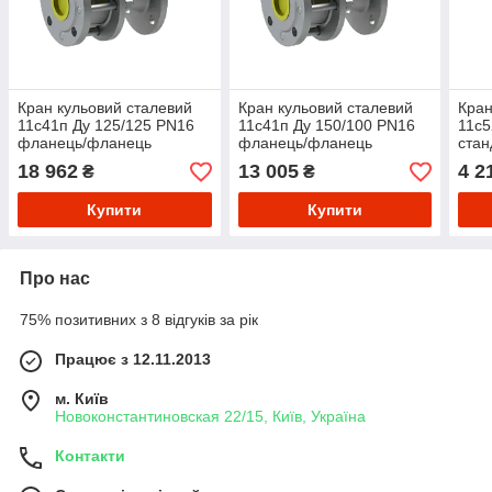
Кран кульовий сталевий
Кран кульовий сталевий
Кран
11с41п Ду 125/125 PN16
11с41п Ду 150/100 PN16
11с5
фланець/фланець
фланець/фланець
стан
18 962
13 005
4 2
₴
₴
Купити
Купити
Про нас
75% позитивних з 8 відгуків за рік
Працює з 12.11.2013
м. Київ
Новоконстантиновская 22/15, Київ, Україна
Контакти