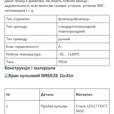
даній лінійці є діаметри, які мають повний прохід і
задовольняють всім вимогам газових установ, установ ЖКГ,
тепломереж і т. д.
Тип з'єднання
фланець/фланець
Тип проходу
стандартнопроходной,
повнопрохідний
Тип приводу
ручний
Клас герметичності
А
Робоча температура
-35....+180ºС
Тиск
PN16
Конструкція і матеріали
№
Деталь
Матеріал
1
Пробка кульова
Сталь 12Х17 ГОСТ
5632