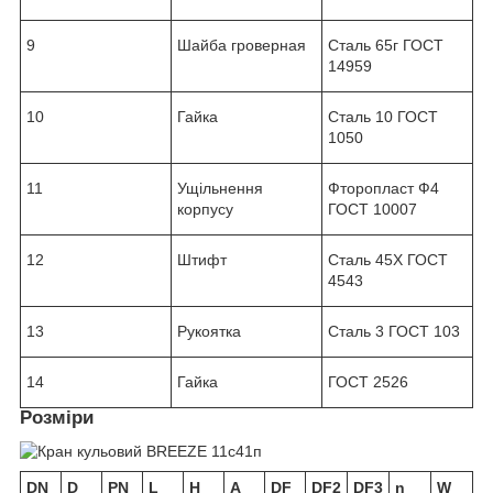
9
Шайба гроверная
Сталь 65г ГОСТ
14959
10
Гайка
Сталь 10 ГОСТ
1050
11
Ущільнення
Фторопласт Ф4
корпусу
ГОСТ 10007
12
Штифт
Сталь 45Х ГОСТ
4543
13
Рукоятка
Сталь 3 ГОСТ 103
14
Гайка
ГОСТ 2526
Розміри
DN
D
PN
L
H
A
DF
DF2
DF3
n
W