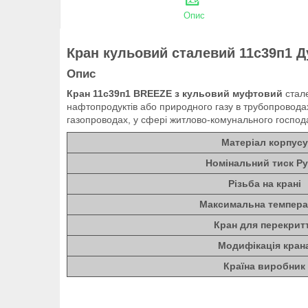
Опис
Кран кульовий сталевий 11с39п1 
Опис
Кран 11с39п1 BREEZE з
кульовий
муфтовий
стал
нафтопродуктів або природного газу в трубопроводах
газопроводах, у сфері житлово-комунального господ
Матеріал корпусу
Номінальний тиск Ру
Різьба на крані
Максимальна темпера
Кран для перекрит
Модифікація кран
Країна виробник