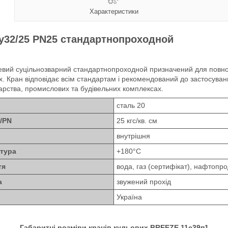
Характеристики
Ду32/25 PN25 стандартнопроходной
евий суцільнозварний стандартнопроходной
призначений для повног
. Кран відповідає всім стандартам і рекомендований до застосуван
арства, промислових та будівельних комплексах.
сталь 20
/PN
25 кгс/кв. см
внутрішня
тура
+180°C
тя
вода, газ (сертифікат), нафтопро
а
звужений прохід
Україна
Габаритні розміри кранів кульових BREEZE 11с39п1