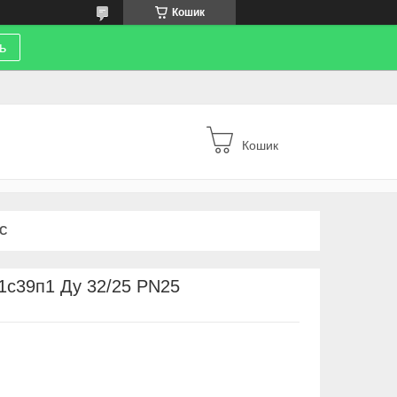
Кошик
ь
Кошик
С
1с39п1 Ду 32/25 PN25