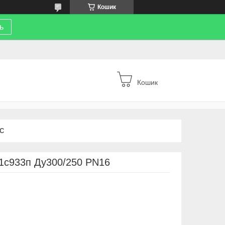
Кошик
ь
Кошик
С
11с933п Ду300/250 PN16