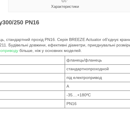
Характеристики
у300/250 PN16
стандартний прохід PN16. Серія BREEZE Actuator об'єднує крани, 
11. Будівельні довжини, ефективні діаметри, приєднувальні розміри
роприводу
більше, ніж у основних моделей.
фланець/фланець
стандартнопроходной
під електропривод
А
-35....+180ºС
PN16