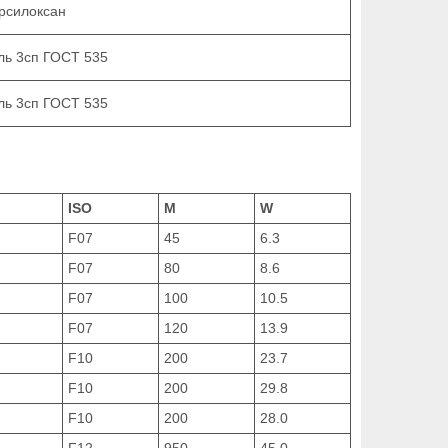
рсилоксан
ль 3сп ГОСТ 535
ль 3сп ГОСТ 535
ISO
M
W
F07
45
6.3
F07
80
8.6
F07
100
10.5
F07
120
13.9
F10
200
23.7
F10
200
29.8
F10
200
28.0
F12
950
45.0