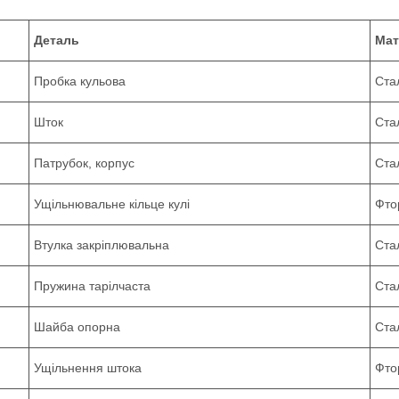
Деталь
Мат
Пробка кульова
Ста
Шток
Ста
Патрубок, корпус
Ста
Ущільнювальне кільце кулі
Фто
Втулка закріплювальна
Ста
Пружина тарілчаста
Ста
Шайба опорна
Ста
Ущільнення штока
Фто