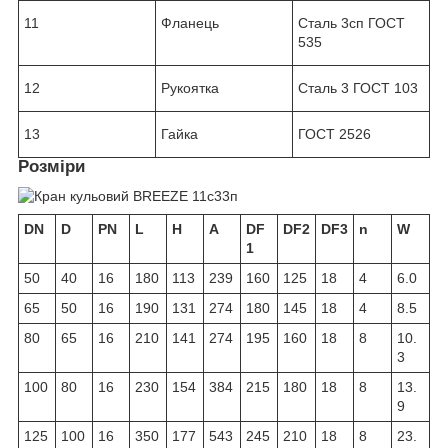
11
Фланець
Сталь 3сп ГОСТ
535
12
Рукоятка
Сталь 3 ГОСТ 103
13
Гайка
ГОСТ 2526
Розміри
DN
D
PN
L
H
A
DF
DF2
DF3
n
W
1
50
40
16
180
113
239
160
125
18
4
6.0
65
50
16
190
131
274
180
145
18
4
8.5
80
65
16
210
141
274
195
160
18
8
10.
3
100
80
16
230
154
384
215
180
18
8
13.
9
125
100
16
350
177
543
245
210
18
8
23.