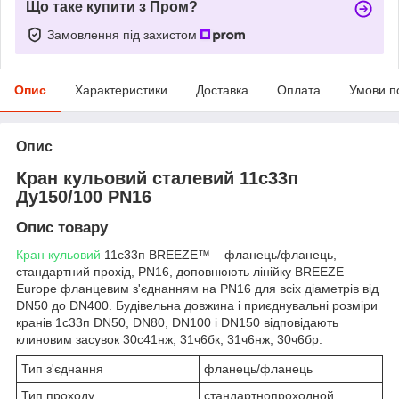
Що таке купити з Пром?
Замовлення під захистом
Опис
Характеристики
Доставка
Оплата
Умови п
Опис
Кран кульовий сталевий 11с33п
Ду150/100 PN16
Опис товару
Кран кульовий
11с33п BREEZE™ – фланець/фланець,
стандартний прохід, PN16, доповнюють лінійку BREEZE
Europe фланцевим з'єднанням на PN16 для всіх діаметрів від
DN50 до DN400. Будівельна довжина і приєднувальні розміри
кранів 1с33п DN50, DN80, DN100 і DN150 відповідають
клиновим засувок 30с41нж, 31ч6бк, 31ч6нж, 30ч6бр.
Тип з'єднання
фланець/фланець
Тип проходу
стандартнопроходной