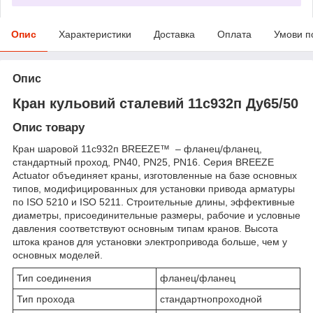
Опис
Характеристики
Доставка
Оплата
Умови п
Опис
Кран кульовий сталевий 11с932п Ду65/50
Опис товару
Кран шаровой 11с932п BREEZE™ – фланец/фланец,
стандартный проход, PN40, PN25, PN16. Серия BREEZE
Actuator объединяет краны, изготовленные на базе основных
типов, модифицированных для установки привода арматуры
по ISO 5210 и ISO 5211. Строительные длины, эффективные
диаметры, присоединительные размеры, рабочие и условные
давления соответствуют основным типам кранов. Высота
штока кранов для установки электропривода больше, чем у
основных моделей.
Тип соединения
фланец/фланец
Тип прохода
стандартнопроходной