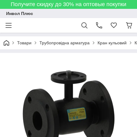
Получите скидку до 30% на оптовые покупки
Инвол Плюс
Товари
Трубопровідна арматура
Кран кульовий
К