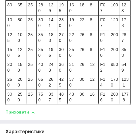
80
65
25
28
12
19
16
18
8
F0
100
12.
0
9
5
0
7
3
10
80
25
30
14
23
19
22
8
F0
120
17.
0
0
1
0
0
7
8
12
10
25
35
18
27
22
26
8
F1
200
28.
5
0
0
3
0
0
0
7
15
12
25
35
19
30
25
26
8
F1
200
35.
0
5
0
6
0
0
0
3
20
15
25
40
24
36
31
26
12
F1
950
54.
0
0
0
3
0
0
2
9
25
20
25
65
26
42
37
30
12
F1
170
123
0
0
0
2
5
0
4
0
.1
30
25
25
75
33
48
43
30
16
F1
200
177
0
0
0
7
5
0
6
0
.8
Приховати
Характеристики