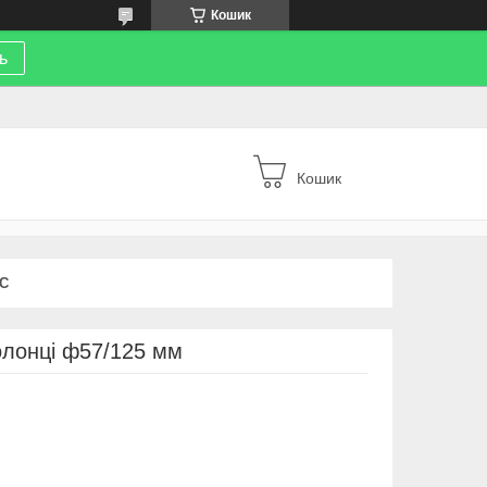
Кошик
ь
Кошик
С
олонці ф57/125 мм