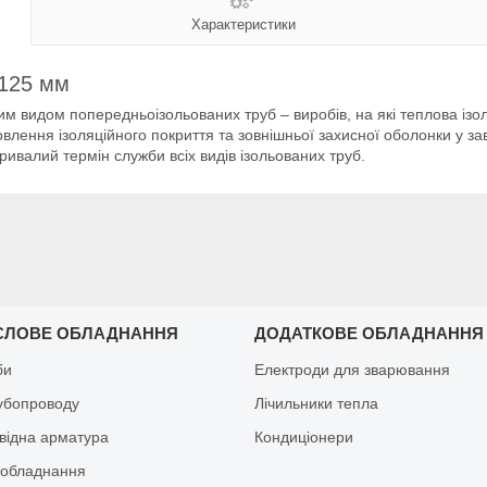
Характеристики
/125 мм
 видом попередньоізольованих труб – виробів, на які теплова ізол
овлення ізоляційного покриття та зовнішньої захисної оболонки у з
 тривалий термін служби всіх видів ізольованих труб.
СЛОВЕ ОБЛАДНАННЯ
ДОДАТКОВЕ ОБЛАДНАННЯ
би
Електроди для зварювання
рубопроводу
Лічильники тепла
відна арматура
Кондиціонери
обладнання