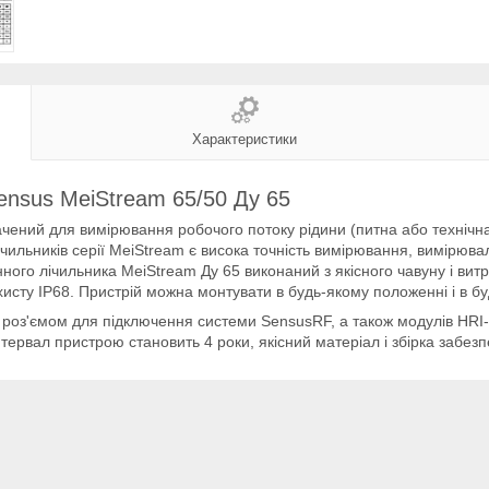
Характеристики
ensus MeiStream 65/50 Ду 65
чений для вимірювання робочого потоку рідини (питна або технічн
ильників серії MeiStream є висока точність вимірювання, вимірюваль
ного лічильника MeiStream Ду 65 виконаний з якісного чавуну і вит
ахисту IP68. Пристрій можна монтувати в будь-якому положенні і в бу
оз'ємом для підключення системи SensusRF, а також модулів HRI-M
ервал пристрою становить 4 роки, якісний матеріал і збірка забезп