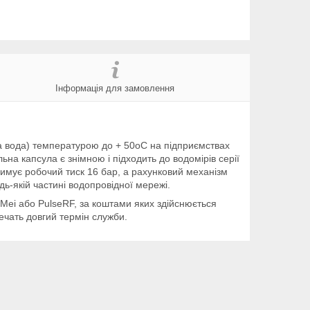
Інформація для замовлення
а вода) температурою до + 50оС на підприємствах
на капсула є знімною і підходить до водомірів серії
римує робочий тиск 16 бар, а рахунковий механізм
дь-якій частині водопровідної мережі.
ei або PulseRF, за коштами яких здійснюється
ечать довгий термін служби.