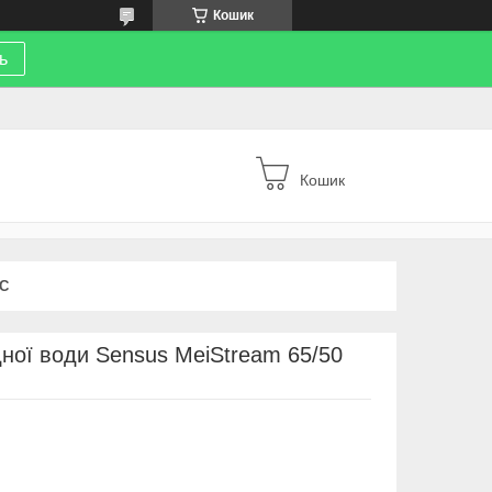
Кошик
ь
Кошик
С
дної води Sensus MeiStream 65/50