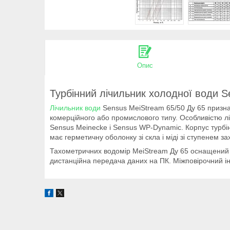
Опис
Турбінний лічильник холодної води S
Лічильник води
Sensus MeiStream 65/50 Ду 65 призна
комерційного або промислового типу. Особливістю ліч
Sensus Meinecke і Sensus WP-Dynamic. Корпус турбін
має герметичну оболонку зі скла і міді зі ступенем з
Тахометричних водомір MeiStream Ду 65 оснащений р
дистанційна передача даних на ПК. Міжповірочний інт