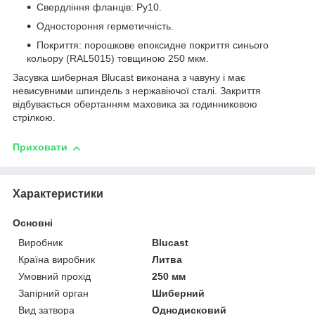
Свердління фланців: Ру10.
Одностороння герметичність.
Покриття: порошкове епоксидне покриття синього
кольору (RAL5015) товщиною 250 мкм.
Засувка шиберная Blucast виконана з чавуну і має
невисувними шпиндель з нержавіючої сталі. Закриття
відбувається обертанням маховика за годинниковою
стрілкою.
Приховати
Характеристики
Основні
Виробник
Blucast
Країна виробник
Литва
Умовний прохід
250 мм
Запірний орган
Шиберний
Вид затвора
Однодисковий