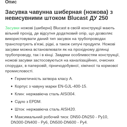
Опис
Засувка чавунна шиберная (ножова) з
невисувними штоком Blucast ДУ 250
Засувки
ножові (шиберні) Blucast в своїй конструкції мають
вільний прохід, де відсутня додатковий опір, що дозволяє
використовувати даний тип засувок на трубопроводах
транспортують в'язкі, рідкі, а також сипучі продукти. Ножові
засувки можна встановлювати як на прохідному ділянці
трубопроводу, так і в кінці. Завдяки особливостям конструкції,
ножові засувки застосовуються на каналізаційних, очисних
спорудах, в паперовій, гірничодобувної, хімічної та кормової
промисловості.
Герметичність затвора класу А.
Корпус з чавуну марки EN-GJL-400-15.
Клин: нержавіюча сталь AISI304.
Сідло з EPDM.
Шток: нержавіюча сталь AISI420.
Максимальний робочий тиск: DN50-DN250 - Ру10,
DN300-DN400 - Ру6, DN500-DN600 - Ру4.