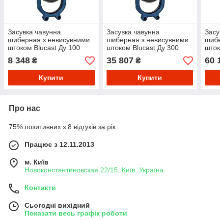
Засувка чавунна
Засувка чавунна
Засу
шиберная з невисувними
шиберная з невисувними
шибе
штоком Blucast Ду 100
штоком Blucast Ду 300
шток
8 348
35 807
60 
₴
₴
Купити
Купити
Про нас
75% позитивних з 8 відгуків за рік
Працює з 12.11.2013
м. Київ
Новоконстантиновская 22/15, Київ, Україна
Контакти
Сьогодні вихідний
Показати весь графік роботи