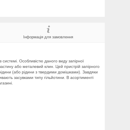
Інформація для замовлення
 системі. Особливістю даного виду запірної
ластину або металевий клин. Цей пристрій запірного
 рідини (або рідини з твердими домішками). Завдяки
ивають засувками типу гільйотини. В асортименті
газині.