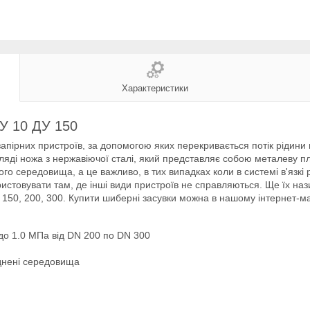
Характеристики
У 10 ДУ 150
пірних пристроїв, за допомогою яких перекривається потік рідини в
ляді ножа з нержавіючої сталі, який представляє собою металеву п
ого середовища, а це важливо, в тих випадках коли в системі в'язкі
стовувати там, де інші види пристроїв не справляються. Ще їх наз
5, 150, 200, 300. Купити шиберні засувки можна в нашому інтернет-ма
 до 1.0 МПа від DN 200 по DN 300
руднені середовища