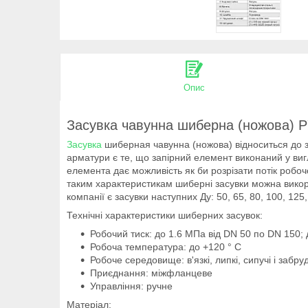
Опис
Засувка чавунна шиберна (ножова) Р
Засувка
шиберная чавунна (ножова) відноситься до за
арматури є те, що запірний елемент виконаний у виг
елемента дає можливість як би розрізати потік робоч
таким характеристикам шиберні засувки можна викори
компанії є засувки наступних Ду: 50, 65, 80, 100, 12
Технічні характеристики шиберних засувок:
Робочий тиск: до 1.6 МПа від DN 50 по DN 150;
Робоча температура: до +120 ° C
Робоче середовище: в'язкі, липкі, сипучі і заб
Приєднання: міжфланцеве
Управління: ручне
Матеріал: