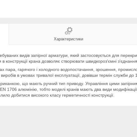
Характеристики
ебуваних видів запірної арматури, який застосовується для перекр
 в конструкції крана дозволяє створювати швидкороз'ємні з'єднання
ах пара, гарячого і холодного водопостачання, зрошення, промисло
і виробів в умовах тривалої експлуатації, довівши термін служби до 1
ериканкою, що мають ручний тип приводу. Управління цими запірн
EN 1706 алюмінію, тобто моделі кранів мають два види модифікації
лило добитися високого класу герметичності конструкції.