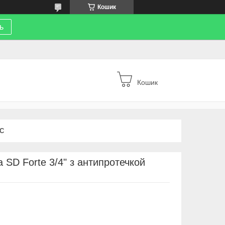
Кошик
ь
Кошик
С
 SD Forte 3/4" з антипротечкой