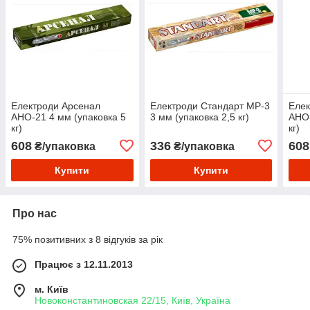
Електроди Арсенал
Електроди Стандарт МР-3
Елек
АНО-21 4 мм (упаковка 5
3 мм (упаковка 2,5 кг)
АНО-
кг)
кг)
608
336
608
₴/упаковка
₴/упаковка
Купити
Купити
Про нас
75% позитивних з 8 відгуків за рік
Працює з 12.11.2013
м. Київ
Новоконстантиновская 22/15, Київ, Україна