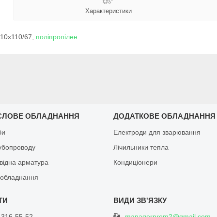
Характеристики
110х110/67,
поліпропілен
СЛОВЕ ОБЛАДНАННЯ
ДОДАТКОВЕ ОБЛАДНАННЯ
би
Електроди для зварювання
рубопроводу
Лічильники тепла
відна арматура
Кондиціонери
обладнання
managerprom2@gmail.com
 316-55-52