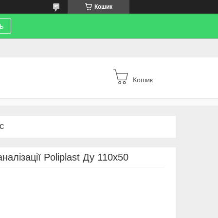
Кошик
ь
Кошик
С
алізації Poliplast Ду 110х50