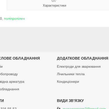
Характеристики
50,
поліпропілен
СЛОВЕ ОБЛАДНАННЯ
ДОДАТКОВЕ ОБЛАДНАННЯ
би
Електроди для зварювання
рубопроводу
Лічильники тепла
відна арматура
Кондиціонери
обладнання
managerprom2@gmail.com
 316-55-52