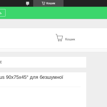
Кошик
ь
Кошик
С
lus 90х75х45° для безшумної