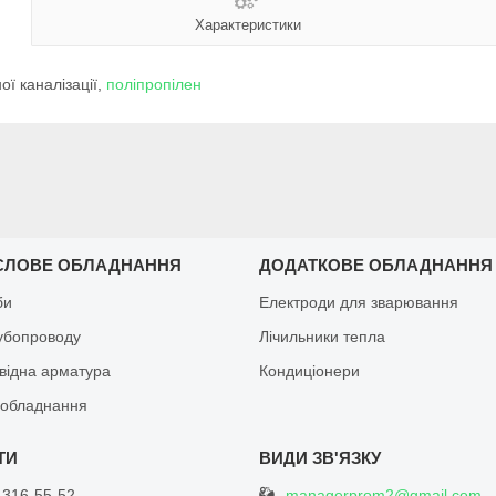
Характеристики
ї каналізації,
поліпропілен
СЛОВЕ ОБЛАДНАННЯ
ДОДАТКОВЕ ОБЛАДНАННЯ
би
Електроди для зварювання
рубопроводу
Лічильники тепла
відна арматура
Кондиціонери
обладнання
managerprom2@gmail.com
 316-55-52