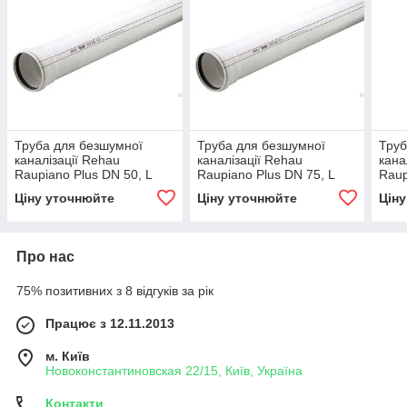
Труба для безшумної
Труба для безшумної
Труб
каналізації Rehau
каналізації Rehau
кана
Raupiano Plus DN 50, L
Raupiano Plus DN 75, L
Raup
150 мм
1500 мм
150
Ціну уточнюйте
Ціну уточнюйте
Цін
Про нас
75% позитивних з 8 відгуків за рік
Працює з 12.11.2013
м. Київ
Новоконстантиновская 22/15, Київ, Україна
Контакти