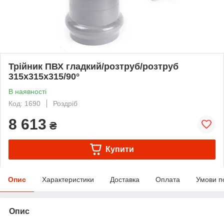
Трійник ПВХ гладкий/розтруб/розтруб
315х315х315/90°
В наявності
Код: 1690
Роздріб
8 613
₴
Купити
Опис
Характеристики
Доставка
Оплата
Умови п
Опис