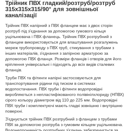
Трійник ПВХ гладкий/розтруб/розтруб
315х315х315/90° для зовнішньої
каналізації
Трійник ПВХ напірний з ПВХ фланцем має з двох сторін
розтруб під з'єднання за допомогою гумового кільця
ущільнювача і ПВХ фланець. Трійник ПВХ розтрубний з
фланцем використовується для влаштування розгалужень
мереж трубопроводу з ПВХ труб, стикування з трубами з
інших матеріалів, з'єднання з запірною арматурою за
допомогою ПВХ фланця. Розміри фланців і отворів для його
кріплення універсальні і підходять до всіх видів сталевих
фланців.
Труби ПВХ та фітинги напірні застосовуються для
транспортування рідини під тиском в системах
водопостачання. ПВХ труби і фітинги водопровідні
виробляються з непластифікованого полівінілхлориду (НПВХ)
сірого кольору діаметром від 110 до 225 мм. Водопровідні
ПВХ труби і комплектуючі мають гладкі зовнішню і внутрішню
поверхні.
З'єднується трійник ПВХ розтрубний з фланцем з трубами
ПВХ за допомогою розтруба з гумовим кільцем ущільнювача.
Водонепроникність розтрубних з'єднань забезпечується за