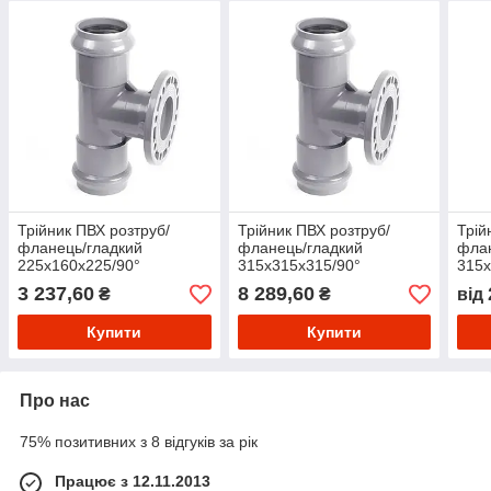
Трійник ПВХ розтруб/
Трійник ПВХ розтруб/
Трій
фланець/гладкий
фланець/гладкий
флан
225х160х225/90°
315х315х315/90°
315х
3 237,60
8 289,60
₴
₴
від
Купити
Купити
Про нас
75% позитивних з 8 відгуків за рік
Працює з 12.11.2013