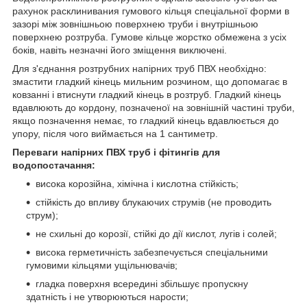
рахунок расклинивания гумового кільця спеціальної форми в
зазорі між зовнішньою поверхнею труби і внутрішньою
поверхнею розтруба. Гумове кільце жорстко обмежена з усіх
боків, навіть незначні його зміщення виключені.
Для з'єднання розтрубних напірних труб ПВХ необхідно:
змастити гладкий кінець мильним розчином, що допомагає в
ковзанні і втиснути гладкий кінець в розтруб. Гладкий кінець
вдавлюють до кордону, позначеної на зовнішній частині труби,
якщо позначення немає, то гладкий кінець вдавлюється до
упору, після чого виймається на 1 сантиметр.
Переваги напірних ПВХ труб і фітингів для
водопостачання:
висока корозійна, хімічна і кислотна стійкість;
стійкість до впливу блукаючих струмів (не проводить
струм);
не схильні до корозії, стійкі до дії кислот, лугів і солей;
висока герметичність забезпечується спеціальними
гумовими кільцями ущільнювачів;
гладка поверхня всередині збільшує пропускну
здатність і не утворюються нарости;