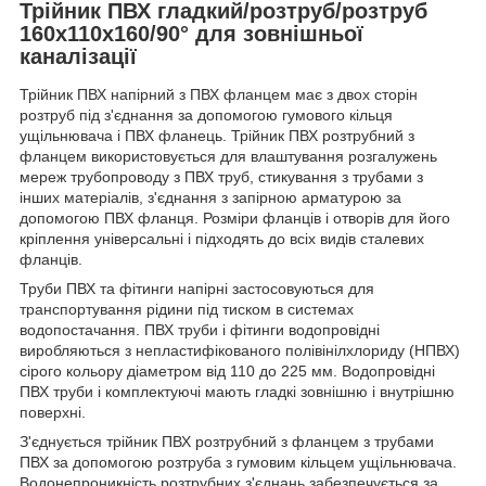
Трійник ПВХ гладкий/розтруб/розтруб
160х110х160/90° для зовнішньої
каналізації
Трійник ПВХ напірний з ПВХ фланцем має з двох сторін
розтруб під з'єднання за допомогою гумового кільця
ущільнювача і ПВХ фланець. Трійник ПВХ розтрубний з
фланцем використовується для влаштування розгалужень
мереж трубопроводу з ПВХ труб, стикування з трубами з
інших матеріалів, з'єднання з запірною арматурою за
допомогою ПВХ фланця. Розміри фланців і отворів для його
кріплення універсальні і підходять до всіх видів сталевих
фланців.
Труби ПВХ та фітинги напірні застосовуються для
транспортування рідини під тиском в системах
водопостачання. ПВХ труби і фітинги водопровідні
виробляються з непластифікованого полівінілхлориду (НПВХ)
сірого кольору діаметром від 110 до 225 мм. Водопровідні
ПВХ труби і комплектуючі мають гладкі зовнішню і внутрішню
поверхні.
З'єднується трійник ПВХ розтрубний з фланцем з трубами
ПВХ за допомогою розтруба з гумовим кільцем ущільнювача.
Водонепроникність розтрубних з'єднань забезпечується за