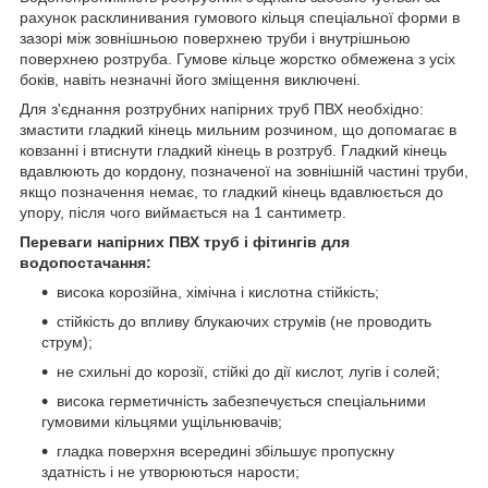
рахунок расклинивания гумового кільця спеціальної форми в
зазорі між зовнішньою поверхнею труби і внутрішньою
поверхнею розтруба. Гумове кільце жорстко обмежена з усіх
боків, навіть незначні його зміщення виключені.
Для з'єднання розтрубних напірних труб ПВХ необхідно:
змастити гладкий кінець мильним розчином, що допомагає в
ковзанні і втиснути гладкий кінець в розтруб. Гладкий кінець
вдавлюють до кордону, позначеної на зовнішній частині труби,
якщо позначення немає, то гладкий кінець вдавлюється до
упору, після чого виймається на 1 сантиметр.
Переваги напірних ПВХ труб і фітингів для
водопостачання:
висока корозійна, хімічна і кислотна стійкість;
стійкість до впливу блукаючих струмів (не проводить
струм);
не схильні до корозії, стійкі до дії кислот, лугів і солей;
висока герметичність забезпечується спеціальними
гумовими кільцями ущільнювачів;
гладка поверхня всередині збільшує пропускну
здатність і не утворюються нарости;