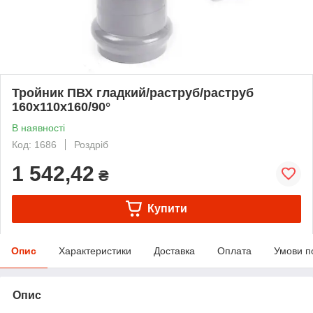
Тройник ПВХ гладкий/раструб/раструб
160х110х160/90°
В наявності
Код: 1686
Роздріб
1 542,42
₴
Купити
Опис
Характеристики
Доставка
Оплата
Умови п
Опис