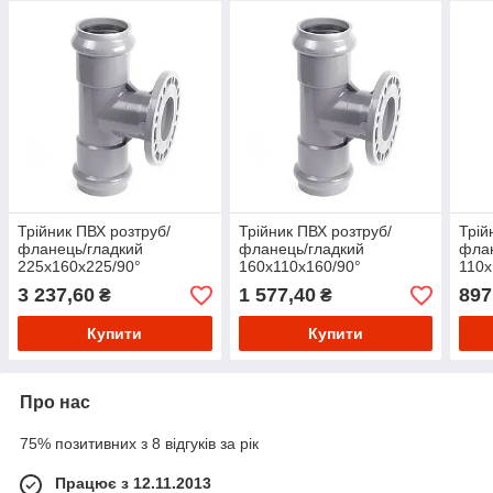
Трійник ПВХ розтруб/
Трійник ПВХ розтруб/
Трій
фланець/гладкий
фланець/гладкий
флан
225х160х225/90°
160х110х160/90°
110х
3 237,60
1 577,40
897
₴
₴
Купити
Купити
Про нас
75% позитивних з 8 відгуків за рік
Працює з 12.11.2013