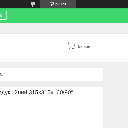
Кошик
ь
Кошик
С
едукційний 315х315х160/90°