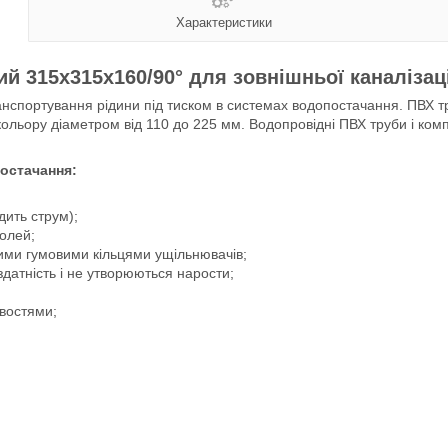
Характеристики
й 315х315х160/90° для зовнішньої каналізаці
анспортування рідини під тиском в системах водопостачання. ПВХ тр
кольору діаметром від 110 до 225 мм. Водопровідні ПВХ труби і ком
постачання:
дить струм);
солей;
ними гумовими кільцями ущільнювачів;
датність і не утворюються нарости;
ивостями;