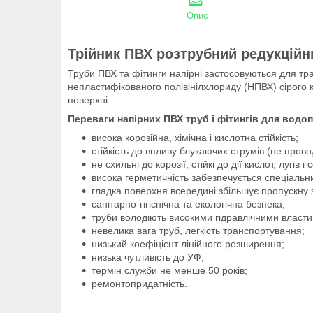
Опис
Трійник ПВХ розтрубний редукційни
Труби ПВХ та фітинги напірні застосовуються для тр
непластифікованого полівінілхлориду (НПВХ) сірого 
поверхні.
Переваги напірних ПВХ труб і фітингів для водо
висока корозійна, хімічна і кислотна стійкість;
стійкість до впливу блукаючих струмів (не прово
не схильні до корозії, стійкі до дії кислот, лугів і 
висока герметичність забезпечується спеціаль
гладка поверхня всередині збільшує пропускну з
санітарно-гігієнічна та екологічна безпека;
труби володіють високими гідравлічними власт
невелика вага труб, легкість транспортування;
низький коефіцієнт лінійного розширення;
низька чутливість до УФ;
термін служби не менше 50 років;
ремонтопридатність.