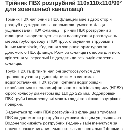
Трійник ПВХ розтрубний 110х110х110/90°
для зовнішньої каналізації
Трійник ПВХ напірний з ПВХ фланцем має з двох сторін
розтруб під з'єднання за допомогою гумового кільця
ущільнювача і ПВХ фланець. Трійник ПВХ розтрубний з
фланцем використовується для влаштування розгалужень
мереж трубопроводу з ПВХ труб, стикування з трубами з
інших матеріалів, з'єднання з запірною арматурою за
допомогою ПВХ фланця. Розміри фланців і отворів для його
кріплення універсальні і підходять до всіх видів сталевих
фланців.
Труби ПВХ та фітинги напірні застосовуються для
транспортування рідини під тиском в системах
водопостачання. ПВХ труби і фітинги водопровідні
виробляються з непластифікованого полівінілхлориду (НПВХ)
сірого кольору діаметром від 110 до 225 мм. Водопровідні
ПВХ труби і комплектуючі мають гладкі зовнішню і внутрішню
поверхні.
З'єднується трійник ПВХ розтрубний з фланцем з трубами
ПВХ за допомогою розтруба з гумовим кільцем ущільнювача.
Водонепроникність розтрубних з'єднань забезпечується за
рахунок расклинивания гумового кільця спеціальної форми в