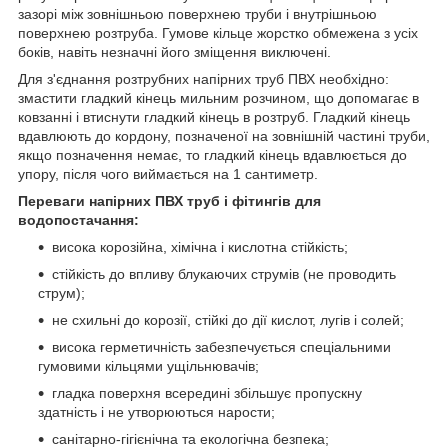
зазорі між зовнішньою поверхнею труби і внутрішньою
поверхнею розтруба. Гумове кільце жорстко обмежена з усіх
боків, навіть незначні його зміщення виключені.
Для з'єднання розтрубних напірних труб ПВХ необхідно:
змастити гладкий кінець мильним розчином, що допомагає в
ковзанні і втиснути гладкий кінець в розтруб. Гладкий кінець
вдавлюють до кордону, позначеної на зовнішній частині труби,
якщо позначення немає, то гладкий кінець вдавлюється до
упору, після чого виймається на 1 сантиметр.
Переваги напірних ПВХ труб і фітингів для
водопостачання:
висока корозійна, хімічна і кислотна стійкість;
стійкість до впливу блукаючих струмів (не проводить
струм);
не схильні до корозії, стійкі до дії кислот, лугів і солей;
висока герметичність забезпечується спеціальними
гумовими кільцями ущільнювачів;
гладка поверхня всередині збільшує пропускну
здатність і не утворюються нарости;
санітарно-гігієнічна та екологічна безпека;