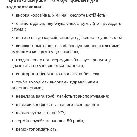
Переваги напірних ПВХ труб і фітингів для
водопостачання:
висока корозійна, хімічна і кислотна стійкість;
стійкість до впливу блукаючих струмів (не проводить
струм);
не схильні до корозії, стійкі до дії кислот, лугів і солей;
висока герметичність забезпечується спеціальними
гумовими кільцями ущільнювачів;
гладка поверхня всередині збільшує пропускну
здатність і не утворюються нарости;
санітарно-гігієнічна та екологічна безпека;
труби володіють високими гідравлічними
властивостями;
невелика вага труб, легкість транспортування;
низький коефіцієнт лінійного розширення;
низька чутливість до УФ;
термін служби не менше 50 років;
ремонтопридатність.