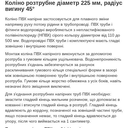
Коліно розтрубне діаметр 225 мм, радіус
вигину 45°
Коліно ПВХ напірне застосовується для плавного зміни
напрямку руху потоку рідини в трубопроводі. ПВХ труби і
фітинги водопровідні виробляються з непластифікованого
полівінілхлориду (НПВХ) сірого кольору діаметром від 110 до
500 мм. Водопровідні ПВХ труби і комплектуючі мають гладкі
зовнішню і внутрішню поверхні.
Монтаж коліна ПВХ напірного виконується за допомогою
розтруба з гумовим кільцем ущільнювача. Водонепроникність
розтрубних з'єднань забезпечується за рахунок
расклинивания гумового кільця спеціальної форми в зазорі
між зовнішньою поверхнею труби і внутрішньою поверхнею
розтруба. Гумове кільце жорстко обмежена з усіх боків, навіть
незначні його зміщення виключені.
Для з'єднання розтрубних напірних труб ПВХ необхідно:
змастити гладкий кінець мильним розчином, що допомагає в
ковзанні і втиснути гладкий кінець в розтруб. Гладкий кінець
вдавлюють до кордону, позначеної на зовнішній частині труби,
якщо позначення немає, то гладкий кінець вдавлюється до
упору, після чого виймається на 1 сантиметр.