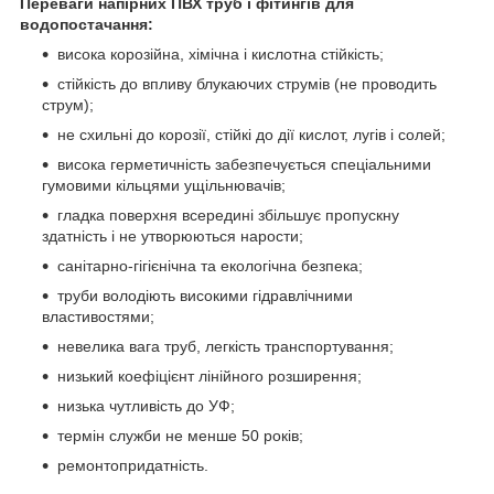
Переваги напірних ПВХ труб і фітингів для
водопостачання:
висока корозійна, хімічна і кислотна стійкість;
стійкість до впливу блукаючих струмів (не проводить
струм);
не схильні до корозії, стійкі до дії кислот, лугів і солей;
висока герметичність забезпечується спеціальними
гумовими кільцями ущільнювачів;
гладка поверхня всередині збільшує пропускну
здатність і не утворюються нарости;
санітарно-гігієнічна та екологічна безпека;
труби володіють високими гідравлічними
властивостями;
невелика вага труб, легкість транспортування;
низький коефіцієнт лінійного розширення;
низька чутливість до УФ;
термін служби не менше 50 років;
ремонтопридатність.