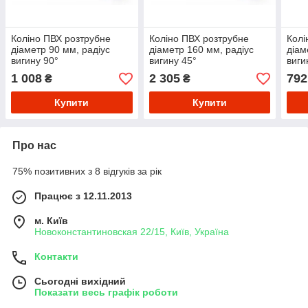
Коліно ПВХ розтрубне
Коліно ПВХ розтрубне
Колі
діаметр 90 мм, радіус
діаметр 160 мм, радіус
діам
вигину 90°
вигину 45°
виги
1 008
2 305
792
₴
₴
Купити
Купити
Про нас
75% позитивних з 8 відгуків за рік
Працює з 12.11.2013
м. Київ
Новоконстантиновская 22/15, Київ, Україна
Контакти
Сьогодні вихідний
Показати весь графік роботи