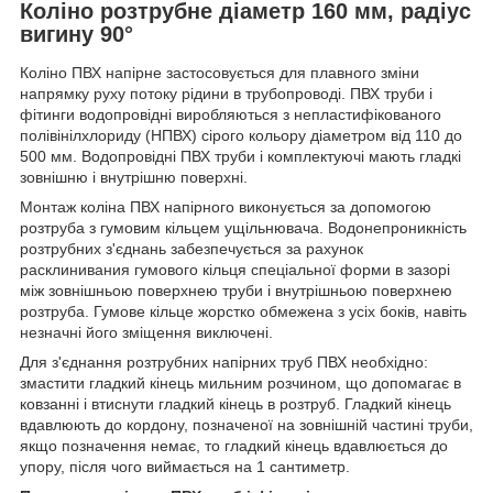
Коліно розтрубне діаметр 160 мм, радіус
вигину 90°
Коліно ПВХ напірне застосовується для плавного зміни
напрямку руху потоку рідини в трубопроводі. ПВХ труби і
фітинги водопровідні виробляються з непластифікованого
полівінілхлориду (НПВХ) сірого кольору діаметром від 110 до
500 мм. Водопровідні ПВХ труби і комплектуючі мають гладкі
зовнішню і внутрішню поверхні.
Монтаж коліна ПВХ напірного виконується за допомогою
розтруба з гумовим кільцем ущільнювача. Водонепроникність
розтрубних з'єднань забезпечується за рахунок
расклинивания гумового кільця спеціальної форми в зазорі
між зовнішньою поверхнею труби і внутрішньою поверхнею
розтруба. Гумове кільце жорстко обмежена з усіх боків, навіть
незначні його зміщення виключені.
Для з'єднання розтрубних напірних труб ПВХ необхідно:
змастити гладкий кінець мильним розчином, що допомагає в
ковзанні і втиснути гладкий кінець в розтруб. Гладкий кінець
вдавлюють до кордону, позначеної на зовнішній частині труби,
якщо позначення немає, то гладкий кінець вдавлюється до
упору, після чого виймається на 1 сантиметр.