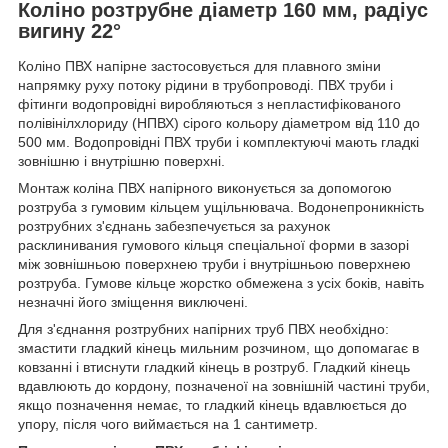
Коліно розтрубне діаметр 160 мм, радіус
вигину 22°
Коліно ПВХ напірне застосовується для плавного зміни
напрямку руху потоку рідини в трубопроводі. ПВХ труби і
фітинги водопровідні виробляються з непластифікованого
полівінілхлориду (НПВХ) сірого кольору діаметром від 110 до
500 мм. Водопровідні ПВХ труби і комплектуючі мають гладкі
зовнішню і внутрішню поверхні.
Монтаж коліна ПВХ напірного виконується за допомогою
розтруба з гумовим кільцем ущільнювача. Водонепроникність
розтрубних з'єднань забезпечується за рахунок
расклинивания гумового кільця спеціальної форми в зазорі
між зовнішньою поверхнею труби і внутрішньою поверхнею
розтруба. Гумове кільце жорстко обмежена з усіх боків, навіть
незначні його зміщення виключені.
Для з'єднання розтрубних напірних труб ПВХ необхідно:
змастити гладкий кінець мильним розчином, що допомагає в
ковзанні і втиснути гладкий кінець в розтруб. Гладкий кінець
вдавлюють до кордону, позначеної на зовнішній частині труби,
якщо позначення немає, то гладкий кінець вдавлюється до
упору, після чого виймається на 1 сантиметр.