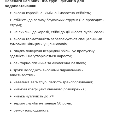
Переваги напірних ПВХ труб і фітингів для
водопостачання:
висока корозійна, хімічна і кислотна стійкість;
стійкість до впливу блукаючих струмів (не проводить
струм);
не схильні до корозії, стійкі до дії кислот, лугів і солей;
висока герметичність забезпечується спеціальними
гумовими кільцями ущільнювачів;
гладка поверхня всередині збільшує пропускну
здатність і не утворюються нарости;
санітарно-гігієнічна та екологічна безпека;
труби володіють високими гідравлічними
властивостями;
невелика вага труб, легкість транспортування;
низький коефіцієнт лінійного розширення;
низька чутливість до УФ;
термін служби не менше 50 років;
ремонтопридатність.