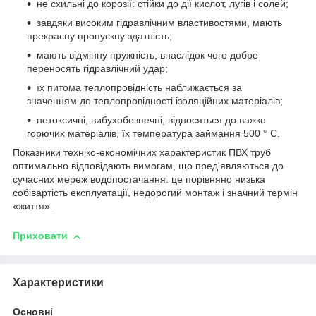
не схильні до корозії: стійки до дії кислот, лугів і солей;
завдяки високим гідравлічним властивостями, мають
прекрасну пропускну здатність;
мають відмінну пружність, внаслідок чого добре
переносять гідравлічний удар;
їх питома теплопровідність наближається за
значенням до теплопровідності ізоляційних матеріалів;
нетоксичні, вибухобезпечні, відносяться до важко
горючих матеріалів, їх температура займання 500 ° С.
Показники техніко-економічних характеристик ПВХ труб
оптимально відповідають вимогам, що пред'являються до
сучасних мереж водопостачання: це порівняно низька
собівартість експлуатації, недорогий монтаж і значний термін
«життя».
Приховати
Характеристики
Основні