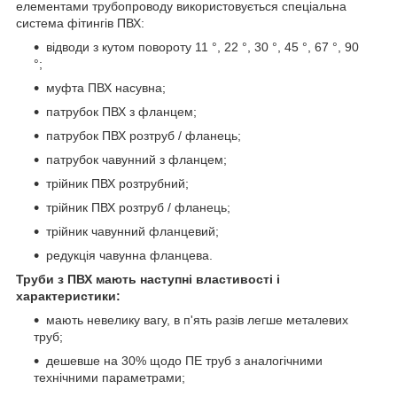
елементами трубопроводу використовується спеціальна
система фітингів ПВХ:
відводи з кутом повороту 11 °, 22 °, 30 °, 45 °, 67 °, 90
°;
муфта ПВХ насувна;
патрубок ПВХ з фланцем;
патрубок ПВХ розтруб / фланець;
патрубок чавунний з фланцем;
трійник ПВХ розтрубний;
трійник ПВХ розтруб / фланець;
трійник чавунний фланцевий;
редукція чавунна фланцева.
Труби з ПВХ мають наступні властивості і
характеристики:
мають невелику вагу, в п'ять разів легше металевих
труб;
дешевше на 30% щодо ПЕ труб з аналогічними
технічними параметрами;