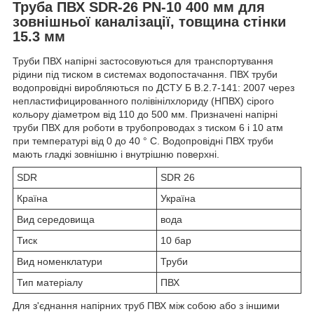
Труба ПВХ SDR-26 PN-10 400 мм для
зовнішньої каналізації,
товщина стінки
15.3 мм
Труби ПВХ напірні застосовуються для транспортування
рідини під тиском в системах водопостачання. ПВХ труби
водопровідні виробляються по ДСТУ Б В.2.7-141: 2007 через
непластифицированного полівінілхлориду (НПВХ) сірого
кольору діаметром від 110 до 500 мм. Призначені напірні
труби ПВХ для роботи в трубопроводах з тиском 6 і 10 атм
при температурі від 0 до 40 ° С. Водопровідні ПВХ труби
мають гладкі зовнішню і внутрішню поверхні.
SDR
SDR 26
Країна
Україна
Вид середовища
вода
Тиск
10 бар
Вид номенклатури
Труби
Тип матеріалу
ПВХ
Для з'єднання напірних труб ПВХ між собою або з іншими