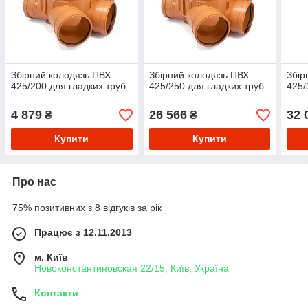
Збірний колодязь ПВХ
Збірний колодязь ПВХ
Збір
425/200 для гладких труб
425/250 для гладких труб
425/
4 879
26 566
32 
₴
₴
Купити
Купити
Про нас
75% позитивних з 8 відгуків за рік
Працює з 12.11.2013
м. Київ
Новоконстантиновская 22/15, Київ, Україна
Контакти