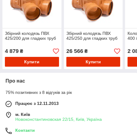
Збірний колодязь ПВХ
Збірний колодязь ПВХ
Коло
425/200 для гладких труб
425/250 для гладких труб
400 
4 879
26 566
2 0
₴
₴
Купити
Купити
Про нас
75% позитивних з 8 відгуків за рік
Працює з 12.11.2013
м. Київ
Новоконстантиновская 22/15, Київ, Україна
Контакти