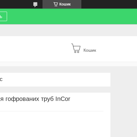
Кошик
ь
Кошик
С
ля гофрованих труб InCor