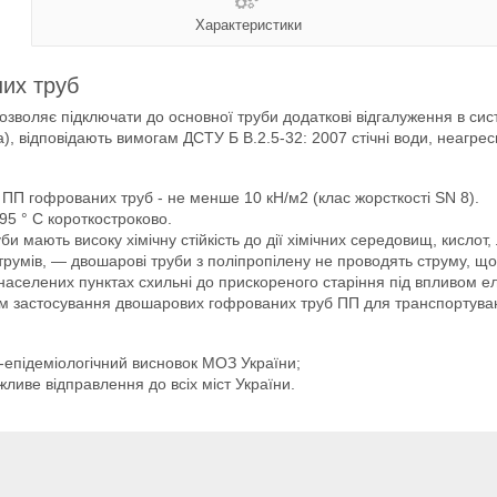
Характеристики
них труб
озволяє підключати до основної труби додаткові відгалуження в сис
, відповідають вимогам ДСТУ Б В.2.5-32: 2007 стічні води, неагресив
ть ПП гофрованих труб - не менше 10 кН/м2 (клас жорсткості SN 8).
 95 ° С короткостроково.
би мають високу хімічну стійкість до дії хімічних середовищ, кислот, 
х струмів, — двошарові труби з поліпропілену не проводять струму, що
у населених пунктах схильні до прискореного старіння під впливом еле
им застосування двошарових гофрованих труб ПП для транспортуванн
но-епідеміологічний висновок МОЗ України;
жливе відправлення до всіх міст України.