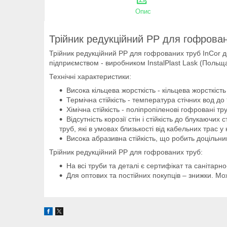
Опис
Трійник редукційний PP для гофрова
Трійник редукційний PP для гофрованих труб InCor д
підприємством - виробником InstalPlast Lask (Польща)
Технічні характеристики:
Висока кільцева жорсткість - кільцева жорсткіс
Термічна стійкість - температура стічних вод до
Хімічна стійкість - поліпропіленові гофровані тру
Відсутність корозії стін і стійкість до блукаючи
труб, які в умовах близькості від кабельних трас 
Висока абразивна стійкість, що робить доцільн
Трійник редукційний PP для гофрованих труб:
На всі труби та деталі є сертифікат та санітар
Для оптових та постійних покупців – знижки. Мо