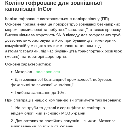
Коліно гофроване для зовнішньої
каналізації InCor
Коліно гофроване виготовляється із поліпропілену (ПП).
Основне призначення це поворот труб зовнішніх безнапірних
мереж промислової та побутової каналізації, а також дренажу.
Висока кільцева жорсткість SN 8 відводу для гофрованих труб
дозволяє використовувати його при будівництві інженерних
комунікацій у місцях з великим навантаженням: під
автомагістралями, під час будівництва транспортних розв'язок
(мостів), на території аеропортів.
Основні характеристики:
Матеріал -
поліпропілен
Для зовнішньої безнапірної промислової, побутової,
фекальної та зливової каналізації.
Глибина залягання до 10м.
При співпраці з нашою компанією ви отримуєте такі переваги:
На всі труби та деталі є сертифікат та санітарно-
епідеміологічний висновок МОЗ України
Для оптових та постійних покупців – знижки. Можливе
відправлення до всіх міст України.