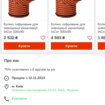
Коліно гофроване для
Коліно гофроване для
Колі
зовнішньої каналізації
зовнішньої каналізації
зовн
InCor 200х90
InCor 300х90
InCo
2 532
4 593
1 8
₴
₴
Купити
Купити
Про нас
75% позитивних з 8 відгуків за рік
Працює з 12.11.2013
м. Київ
Новоконстантиновская 22/15, Київ, Україна
Контакти