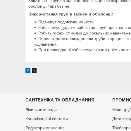
Крім цього, труби з підвищеною кільцевою жорсткістю
оболонці, так і без неї.
Використання труб в захисній оболонці:
Підвищує подовжню міцність
Забезпечує додатковий захист труб при транспор
Робить гофри стійкими до локальних навантажен
Перешкоджає пошкодженню труби в процесі експл
ущільнення
При прокладанні забезпечує рівномірність розпо
САНТЕХНІКА ТА ОБЛАДНАННЯ
ПРОМИ
Лічильники води
Мідні тру
Каналізаційні системи
Деталі т
Радіатори опалення
Трубопро