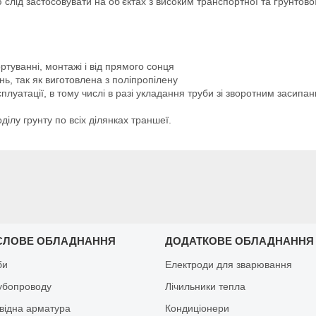
 слід застосовувати на об'єктах з високим транспортної та ґрунтов
туванні, монтажі і від прямого сонця
ь, так як виготовлена з поліпропілену
уатації, в тому числі в разі укладання труби зі зворотним засипан
ділу грунту по всіх ділянках траншеї.
СЛОВЕ ОБЛАДНАННЯ
ДОДАТКОВЕ ОБЛАДНАННЯ
би
Електроди для зварювання
рубопроводу
Лічильники тепла
відна арматура
Кондиціонери