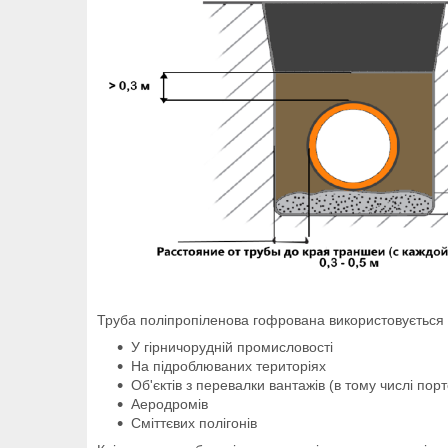
Труба поліпропіленова гофрована використовується п
У гірничорудній промисловості
На підроблюваних територіях
Об'єктів з перевалки вантажів (в тому числі пор
Аеродромів
Сміттєвих полігонів