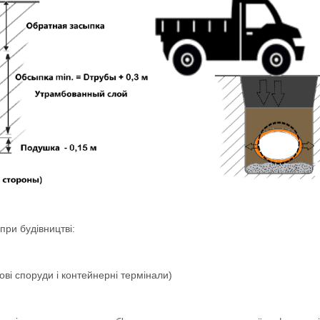
ри будівництві:
тові споруди і контейнерні термінали)