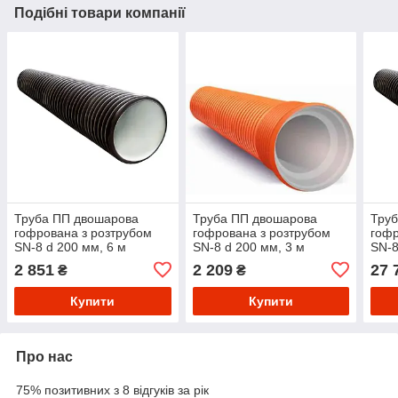
Подібні товари компанії
Труба ПП двошарова
Труба ПП двошарова
Тру
гофрована з розтрубом
гофрована з розтрубом
гофр
SN-8 d 200 мм, 6 м
SN-8 d 200 мм, 3 м
SN-8
2 851
2 209
27 
₴
₴
Купити
Купити
Про нас
75% позитивних з 8 відгуків за рік