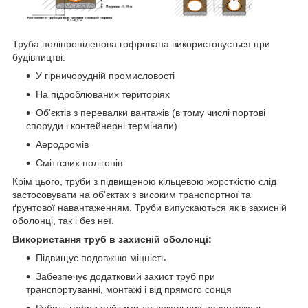
Труба поліпропіленова гофрована використовується при
будівництві:
У гірничорудній промисловості
На підроблюваних територіях
Об'єктів з перевалки вантажів (в тому числі портові
споруди і контейнерні термінали)
Аеродромів
Сміттєвих полігонів
Крім цього, труби з підвищеною кільцевою жорсткістю слід
застосовувати на об'єктах з високим транспортної та
ґрунтової навантаженням. Труби випускаються як в захисній
оболонці, так і без неї.
Використання труб в захисній оболонці:
Підвищує подовжню міцність
Забезпечує додатковий захист труб при
транспортуванні, монтажі і від прямого сонця
Робить гофри стійкими до локальних навантажень,