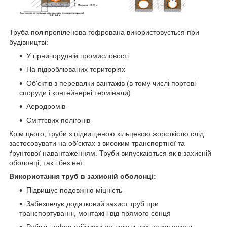
Труба поліпропіленова гофрована використовується при
будівництві:
У гірничорудній промисловості
На підроблюваних територіях
Об'єктів з перевалки вантажів (в тому числі портові
споруди і контейнерні термінали)
Аеродромів
Сміттєвих полігонів
Крім цього, труби з підвищеною кільцевою жорсткістю слід
застосовувати на об'єктах з високим транспортної та
ґрунтової навантаженням. Труби випускаються як в захисній
оболонці, так і без неї.
Використання труб в захисній оболонці:
Підвищує подовжню міцність
Забезпечує додатковий захист труб при
транспортуванні, монтажі і від прямого сонця
Робить гофри стійкими до локальних навантажень,