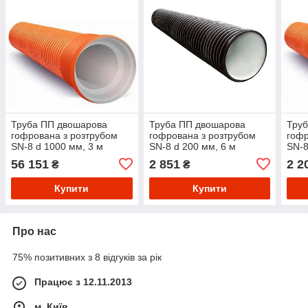
Труба ПП двошарова
Труба ПП двошарова
Тру
гофрована з розтрубом
гофрована з розтрубом
гофр
SN-8 d 1000 мм, 3 м
SN-8 d 200 мм, 6 м
SN-8
56 151
2 851
2 2
₴
₴
Купити
Купити
Про нас
75% позитивних з 8 відгуків за рік
Працює з 12.11.2013
м. Київ