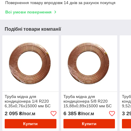
Повернення товару впродовж 14 днів за рахунок покупця
Всі умови повернення
Подібні товари компанії
Труба мідна для
Труба мідна для
Труб
кондиціонера 1/4 R220
кондиціонера 5/8 R220
конд
6,35x0,76х15000 мм БС
15,88x0,89х15000 мм БС
9,52
Cu-DHP
Cu-DHP
Cu-
2 095
6 385
3 2
₴/пог.м
₴/пог.м
Купити
Купити