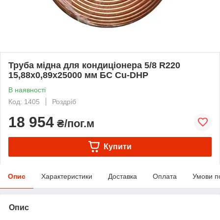
Труба мідна для кондиціонера 5/8 R220
15,88x0,89х25000 мм БС Cu-DHP
В наявності
Код: 1405
Роздріб
18 954
₴/пог.м
Купити
Опис
Характеристики
Доставка
Оплата
Умови п
Опис