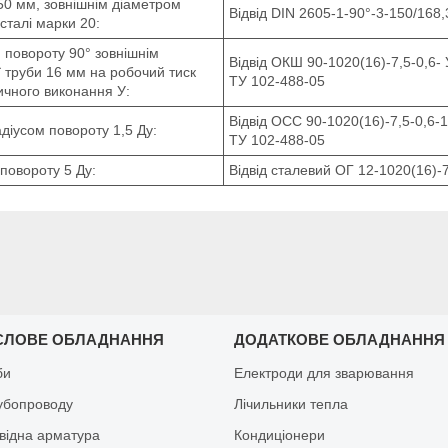
50 мм, зовнішнім діаметром
Відвід DIN 2605-1-90°-3-150/168,
 сталі марки 20:
м повороту 90° зовнішнім
Відвід ОКШ 90-1020(16)-7,5-0,6- 
 труби 16 мм на робочий тиск
ТУ 102-488-05
ичного виконання У:
Відвід ОСС 90-1020(16)-7,5-0,6-1
діусом повороту 1,5 Ду:
ТУ 102-488-05
 повороту 5 Ду:
Відвід сталевий ОГ 12-1020(16)-
СЛОВЕ ОБЛАДНАННЯ
ДОДАТКОВЕ ОБЛАДНАННЯ
би
Електроди для зварювання
рубопроводу
Лічильники тепла
відна арматура
Кондиціонери