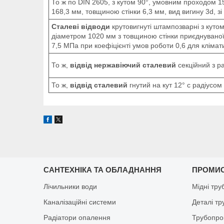
То ж по DIN 2605, з кутом 90°, умовним проходом 1
168,3 мм, товщиною стінки 6,3 мм, вид вигину 3d, зі
Сталеві відводи
крутовигнуті штампозварні з куто
діаметром 1020 мм з товщиною стінки приєднуваної
7,5 МПа при коефіцієнті умов роботи 0,6 для клімат
То ж,
відвід нержавіючий сталевий
секційний з ра
То ж,
відвід сталевий
гнутий на кут 12° с радіусом
САНТЕХНІКА ТА ОБЛАДНАННЯ
ПРОМИ
Лічильники води
Мідні тру
Каналізаційні системи
Деталі т
Радіатори опалення
Трубопро