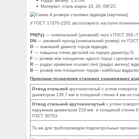
Радіус вигину: 1,5 DN.
Матеріал: сталь марок 10, 20, 09Г2С
У ГОСТ 17375-2201 застосовують наступні позначен
PN(Ру)
— номінальний (умовний) тиск з ГОСТ 356 і 
DN
— умовний прохід (номінальний розмір) по ГОСТ
D
— зовнішній діаметр торців відводів;
T
— товщина стінки деталей на торцях діаметру D;
F
— розмір між площиною одного торця і центром інш
R
— радіус кривизни осьової лінії (радіус вигину) відв
B
— розмір між площиною торців і найбільш віддаленої
Приклади позначення сталевих оцинкованих відв
Отвод стальной
крутоизогнутый с углом поворота 
диаметром 139,7 мм и толщиной стенки 4 мм из ст
Отвод стальной крутоизогнутый
с углом поворот
наружным диаметром 219 мм и толщиной стенки 6 
ГОСТ 30753:
То же для трубопроводов подконтрольных органам 