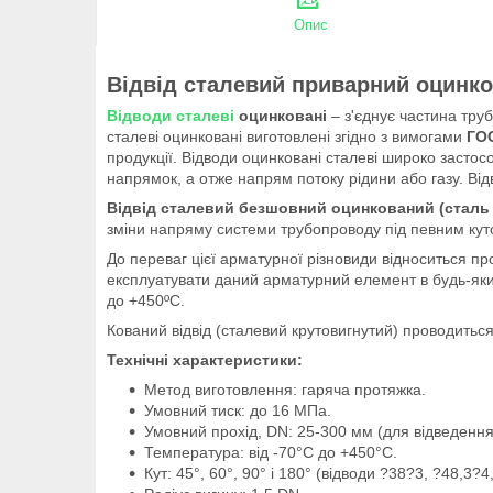
Опис
Відвід сталевий приварний оцинко
Відводи сталеві
оцинковані
– з'єднує частина тру
сталеві оцинковані виготовлені згідно з вимогами
ГОС
продукції. Відводи оцинковані сталеві широко засто
напрямок, а отже напрям потоку рідини або газу. Від
Відвід сталевий безшовний оцинкований (сталь 
зміни напряму системи трубопроводу під певним кутом
До переваг цієї арматурної різновиди відноситься про
експлуатувати даний арматурний елемент в будь-яких
до +450ºC.
Кований відвід (сталевий крутовигнутий) проводить
Технічні характеристики:
Метод виготовлення: гаряча протяжка.
Умовний тиск: до 16 МПа.
Умовний прохід, DN: 25-300 мм (для відведення
Температура: від -70°С до +450°С.
Кут: 45°, 60°, 90° і 180° (відводи ?38?3, ?48,3?4