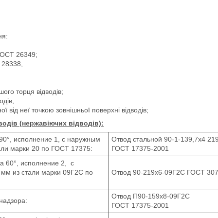
ня:
ГОСТ 26349;
 28338;
ого торця відводів;
одів;
 від неї точкою зовнішньої поверхні відводів;
одів (нержавіючих відводів):
90°, исполнение 1, с наружным
Отвод стальной 90-1-139,7х4 21
али марки 20 по ГОСТ 17375:
ГОСТ 17375-2001
а 60°, исполнение 2, с
мм из стали марки 09Г2С по
Отвод 90-219х6-09Г2С ГОСТ 30
Отвод П90-159х8-09Г2С
надзора:
ГОСТ 17375-2001