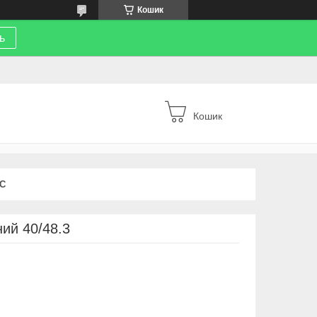
Кошик
ь
Кошик
С
ий 40/48.3