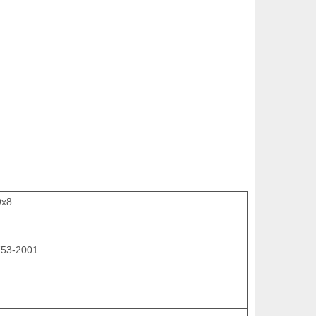
9х8
753-2001