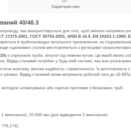
Характеристики
ваний 40/48.3
бопроводу, яка використовується для того, щоб змінити напрямок роб
Т 17375-2001, ГОСТ 30753-2001, ANSI B 16.9, EN 10253-1:1999, 
совуються в трубопроводах загального призначення, як з'єднувальни
води оцинковані сталеві виготовляються з вуглецевої низьколеговано
20)
є отрезоком труби, зігнутої під певним кутом. Це виріб являє с
. Відвід сталевий потрібен у будь-якій системі, яка має розгалужен
стота монтажу, висока надійність і герметичність. Їх виготовляють з
 умовах. Відвід сталевий може витримати робочий тиск до 16 МПа 
ся методом штампування або гарячої протяжки з безшовних труб.
 1 виконання); 25-500 мм (для відведення 2 виконання).
, ?76,1?4).