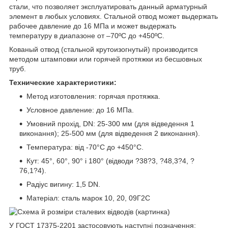
стали, что позволяет эксплуатировать данный арматурный
элемент в любых условиях. Стальной отвод может выдержать
рабочее давление до 16 МПа и может выдержать
температуру в диапазоне от –70ºC до +450ºC.
Кованый отвод (стальной крутоизогнутый) производится
методом штамповки или горячей протяжки из бесшовных
труб.
Технические характеристики:
Метод изготовления: горячая протяжка.
Условное давление: до 16 МПа.
Умовний прохід, DN: 25-300 мм (для відведення 1
виконання); 25-500 мм (для відведення 2 виконання).
Температура: від -70°С до +450°С.
Кут: 45°, 60°, 90° і 180° (відводи ?38?3, ?48,3?4, ?
76,1?4).
Радіус вигину: 1,5 DN.
Матеріал: сталь марок 10, 20, 09Г2С
У ГОСТ 17375-2201 застосовують наступні позначення: