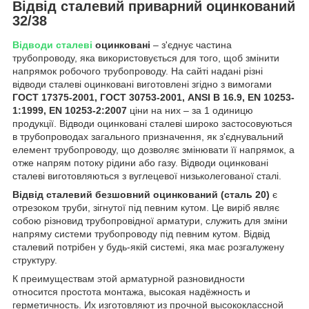
Відвід сталевий приварний оцинкований
32/38
Відводи сталеві
оцинковані
– з'єднує частина
трубопроводу, яка використовується для того, щоб змінити
напрямок робочого трубопроводу. На сайті надані різні
відводи сталеві оцинковані виготовлені згідно з вимогами
ГОСТ 17375-2001, ГОСТ 30753-2001, ANSI B 16.9, EN 10253-
1:1999, EN 10253-2:2007
ціни на них – за 1 одиницю
продукції. Відводи оцинковані сталеві широко застосовуються
в трубопроводах загального призначення, як з'єднувальний
елемент трубопроводу, що дозволяє змінювати її напрямок, а
отже напрям потоку рідини або газу. Відводи оцинковані
сталеві виготовляються з вуглецевої низьколегованої сталі.
Відвід сталевий безшовний оцинкований (сталь 20)
є
отрезоком труби, зігнутої під певним кутом. Це виріб являє
собою різновид трубопровідної арматури, служить для зміни
напряму системи трубопроводу під певним кутом. Відвід
сталевий потрібен у будь-якій системі, яка має розгалужену
структуру.
К преимуществам этой арматурной разновидности
относится простота монтажа, высокая надёжность и
герметичность. Их изготовляют из прочной высококлассной