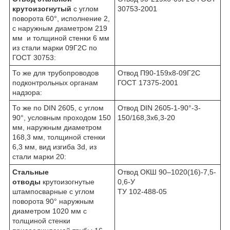
крутоизогнутый
с углом
30753-2001
поворота 60°, исполнение 2,
с наружным диаметром 219
мм и толщиной стенки 6 мм
из стали марки 09Г2С по
ГОСТ 30753:
То же для трубопроводов
Отвод П90-159х8-09Г2С
подконтрольных органам
ГОСТ 17375-2001
надзора:
То же по DIN 2605, с углом
Отвод DIN 2605-1-90°-3-
90°, условным проходом 150
150/168,3x6,3-20
мм, наружным диаметром
168,3 мм, толщиной стенки
6,3 мм, вид изгиба 3d, из
стали марки 20:
Стальные
Отвод ОКШ 90–1020(16)-7,5-
отводы
крутоизогнутые
0,6-У
штампосварные с углом
ТУ 102-488-05
поворота 90° наружным
диаметром 1020 мм с
толщиной стенки