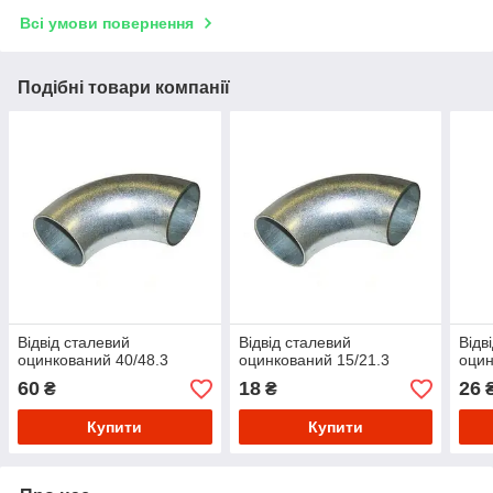
Всі умови повернення
Подібні товари компанії
Відвід сталевий
Відвід сталевий
Відв
оцинкований 40/48.3
оцинкований 15/21.3
оцин
60
18
26
₴
₴
Купити
Купити