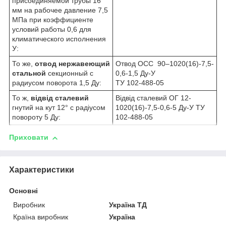
присоединяемой трубы 16
мм на рабочее давление 7,5
МПа при коэффициенте
условий работы 0,6 для
климатического исполнения
У:
То же,
отвод нержавеющий
Отвод ОСС 90–1020(16)-7,5-
стальной
секционный с
0,6-1,5 Ду-У
радиусом поворота 1,5 Ду:
ТУ 102-488-05
То ж,
відвід сталевий
Відвід сталевий ОГ 12-
гнутий на кут 12° с радіусом
1020(16)-7,5-0,6-5 Ду-У ТУ
повороту 5 Ду:
102-488-05
Приховати
Характеристики
Основні
Виробник
Україна ТД
Країна виробник
Україна