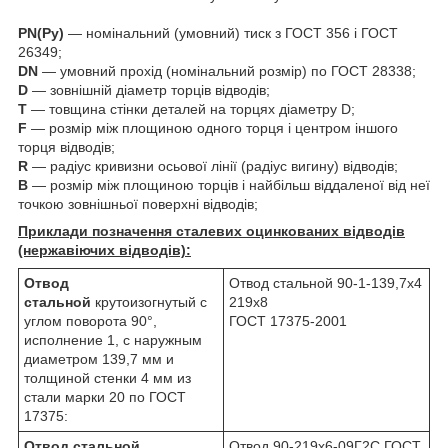
PN(Ру)
— номінальний (умовний) тиск з ГОСТ 356 і ГОСТ
26349;
DN
— умовний прохід (номінальний розмір) по ГОСТ 28338;
D
— зовнішній діаметр торців відводів;
T
— товщина стінки деталей на торцях діаметру D;
F
— розмір між площиною одного торця і центром іншого
торця відводів;
R
— радіус кривизни осьової лінії (радіус вигину) відводів;
B
— розмір між площиною торців і найбільш віддаленої від неї
точкою зовнішньої поверхні відводів;
Приклади позначення сталевих оцинкованих відводів
(нержавіючих відводів):
Отвод
Отвод стальной 90-1-139,7х4
стальной
крутоизогнутый с
219х8
углом поворота 90°,
ГОСТ 17375-2001
исполнение 1, с наружным
диаметром 139,7 мм и
толщиной стенки 4 мм из
стали марки 20 по ГОСТ
17375:
Отвод стальной
Отвод 90-219х6-09Г2С ГОСТ