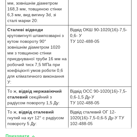
мм, зовнішнім діаметром
168,3 мм, товщиною стінки
6,3 мм, вид вигину 3d, зі
сталі марки 20:
Сталеві відводи
Відвід ОКШ 90-1020(16)-7,5-
крутовигнуті штампозварні з
0,6- У
кутом повороту 90°
ТУ 102-488-05
зовнішнім діаметром 1020
мм з товщиною стінки
приєднуваної труби 16 мм на
робочий тиск 7,5 МПа при
коефіцієнті умов роботи 0,6
для кліматичного виконання
У:
То ж,
відвід нержавіючий
Відвід ОСС 90-1020(16)-7,5-
сталевий
секційний з
0,6-1,5 Ду-У
радіусом повороту 1,5 Ду:
ТУ 102-488-05
То ж,
відвід сталевий
Відвід сталевий ОГ 12-
гнутий на кут 12° с радіусом
1020(16)-7,5-0,6-5 Ду-У ТУ
повороту 5 Ду:
102-488-05
Приховати