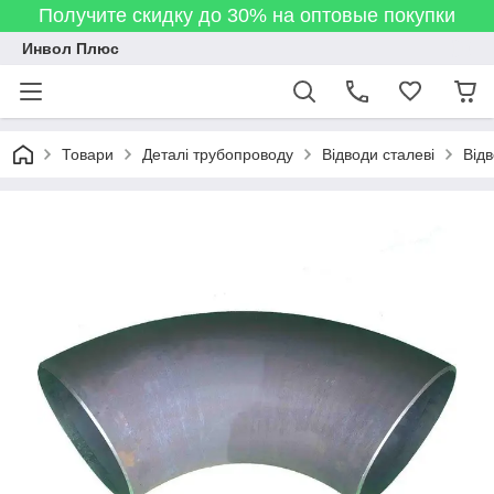
Получите скидку до 30% на оптовые покупки
Инвол Плюс
Товари
Деталі трубопроводу
Відводи сталеві
Від