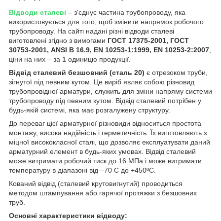
Відводи сталеві
– з'єднує частина трубопроводу, яка
використовується для того, щоб змінити напрямок робочого
трубопроводу. На сайті надані різні відводи сталеві
виготовлені згідно з вимогами
ГОСТ 17375-2001, ГОСТ
30753-2001, ANSI B 16.9, EN 10253-1:1999, EN 10253-2:2007
,
ціни на них – за 1 одиницю продукції.
Відвід сталевий безшовний (сталь 20)
є отрезоком труби,
зігнутої під певним кутом. Це виріб являє собою різновид
трубопровідної арматури, служить для зміни напряму системи
трубопроводу під певним кутом. Відвід сталевий потрібен у
будь-якій системі, яка має розгалужену структуру.
До переваг цієї арматурної різновиди відноситься простота
монтажу, висока надійність і герметичність. Їх виготовляють з
міцної висококласної сталі, що дозволяє експлуатувати даний
арматурний елемент в будь-яких умовах. Відвід сталевий
може витримати робочий тиск до 16 МПа і може витримати
температуру в діапазоні від –70 C до +450ºC.
Кований відвід (сталевий крутовигнутий) проводиться
методом штампування або гарячої протяжки з безшовних
труб.
Основні характеристики відводу: