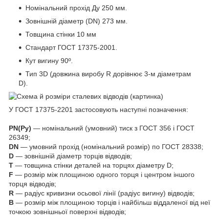
Номінальний прохід Ду 250 мм.
Зовнішній діаметр (DN) 273 мм.
Товщина стінки 10 мм
Стандарт ГОСТ 17375-2001.
Кут вигину 90º.
Тип 3D (довжина виробу R дорівнює 3-м діаметрам
D).
У ГОСТ 17375-2201 застосовують наступні позначення:
PN(Ру)
— номінальний (умовний) тиск з ГОСТ 356 і ГОСТ
26349;
DN
— умовний прохід (номінальний розмір) по ГОСТ 28338;
D
— зовнішній діаметр торців відводів;
T
— товщина стінки деталей на торцях діаметру D;
F
— розмір між площиною одного торця і центром іншого
торця відводів;
R
— радіус кривизни осьової лінії (радіус вигину) відводів;
B
— розмір між площиною торців і найбільш віддаленої від неї
точкою зовнішньої поверхні відводів;