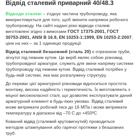
Відвід сталевий приварний 40/48.3
Відводи сталеві
– з'єднує частина трубопроводу, яка
використовується для того, щоб змінити напрямок робочого
трубопроводу. На сайті надані різні відводи сталеві
виготовлені згідно з вимогами
ГОСТ 17375-2001, ГОСТ
30753-2001, ANSI B 16.9, EN 10253-1:1999, EN 10253-2:2007
,
ціни на них – за 1 одиницю продукції.
Відвід сталевий безшовний (сталь 20)
є отрезоком труби,
зігнутої під певним кутом. Це виріб являє собою різновид
трубопровідної арматури, служить для зміни напряму системи
трубопроводу під певним кутом. Відвід сталевий потрібен у
будь-якій системі, яка має розгалужену структуру.
До переваг цієї арматурної різновиди відноситься простота
монтажу, висока надійність і герметичність. Їх виготовляють з
міцної висококласної сталі, що дозволяє експлуатувати даний
арматурний елемент в будь-яких умовах. Відвід сталевий
може витримати робочий тиск до 16 МПа і може витримати
температуру в діапазоні від –70 C до +450ºC.
Кований відвід (сталевий крутовигнутий) проводиться
методом штампування або гарячої протяжки з безшовних
труб.