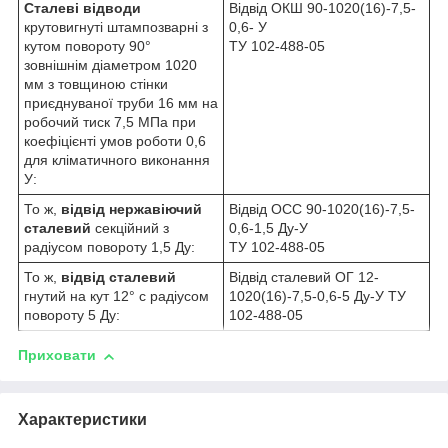
Сталеві відводи
Відвід ОКШ 90-1020(16)-7,5-
крутовигнуті штампозварні з
0,6- У
кутом повороту 90°
ТУ 102-488-05
зовнішнім діаметром 1020
мм з товщиною стінки
приєднуваної труби 16 мм на
робочий тиск 7,5 МПа при
коефіцієнті умов роботи 0,6
для кліматичного виконання
У:
То ж,
відвід нержавіючий
Відвід ОСС 90-1020(16)-7,5-
сталевий
секційний з
0,6-1,5 Ду-У
радіусом повороту 1,5 Ду:
ТУ 102-488-05
То ж,
відвід сталевий
Відвід сталевий ОГ 12-
гнутий на кут 12° с радіусом
1020(16)-7,5-0,6-5 Ду-У ТУ
повороту 5 Ду:
102-488-05
Приховати
Характеристики