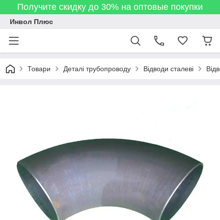
Получите скидку до 30% на оптовые покупки
Инвол Плюс
Товари
Деталі трубопроводу
Відводи сталеві
Від