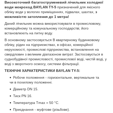
Високоточний багатоструменевий лічильник холодної
води мокроход BAYLAN TY-5
призначений для якісного
обліку води у вологих приміщеннях, підвалах, шахтах,
з
можливістю затоплення до 1 метра!
Даний лічильник можна використовувати в промисловому,
комерційному та комунальному господарстві, його
встановлюють на питну воду.
В основному застосовується В квартирному будинковому
обліку, рідин на підприємствах, в офісах, комерційної
нерухомості, промислові підприємства, встановлення на
свердловин з великим діапазоном витрат. Застосовується в
суднобудівної промисловості, промислової воді, чистій воді, у
воді з зворотного осмосу, системи фільтрації.
ТЕХНІЧНІ ХАРАКТЕРИСТИКИ BAYLAN TY-5:
Робоче положення - горизонтальне, вертикальне та
чи в похилому положенні.
Діаметр DN 15.
Тиск PN 16.
Температура Tmax = 50 °C.
Приєднання - муфтове (різьбове).