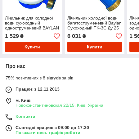
Лічильник для холодної
Лічильник холодної води
Лічи
води сухоходный
багатоструменевий Baylan
води
одноструменевий BAYLAN
Сухоходный TK-3C Ду 25
одно
КК-12 ХВ R160 DN15
R=160
КК-1
1 529
6 031
1 5
₴
₴
Купити
Купити
Про нас
75% позитивних з 8 відгуків за рік
Працює з 12.11.2013
м. Київ
Новоконстантиновская 22/15, Київ, Україна
Контакти
Сьогодні працює з 09:00 до 17:30
Показати весь графік роботи