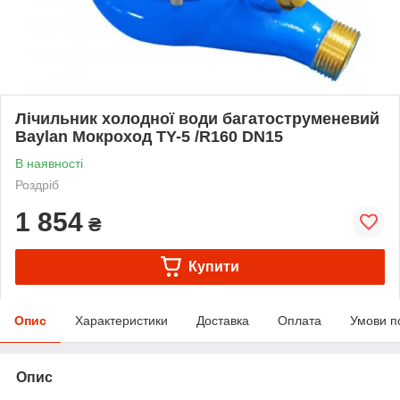
Лічильник холодної води багатоструменевий
Baylan Мокроход TY-5 /R160 DN15
В наявності
Роздріб
1 854
₴
Купити
Опис
Характеристики
Доставка
Оплата
Умови п
Опис