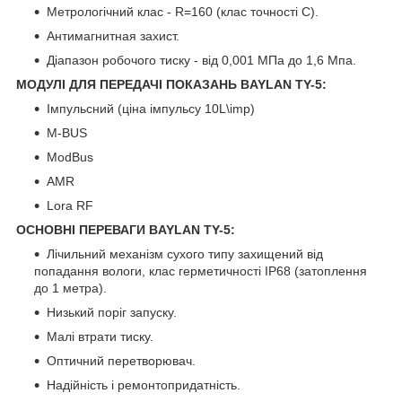
Метрологічний клас - R=160 (клас точності С).
Антимагнитная захист.
Діапазон робочого тиску - від 0,001 МПа до 1,6 Мпа.
МОДУЛІ ДЛЯ ПЕРЕДАЧІ ПОКАЗАНЬ BAYLAN TY-5:
Імпульсний (ціна імпульсу 10L\imp)
M-BUS
ModBus
AMR
Lora RF
ОСНОВНІ ПЕРЕВАГИ BAYLAN TY-5:
Лічильний механізм сухого типу захищений від
попадання вологи, клас герметичності IP68 (затоплення
до 1 метра).
Низький поріг запуску.
Малі втрати тиску.
Оптичний перетворювач.
Надійність і ремонтопридатність.