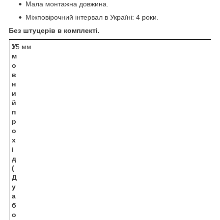
Мала монтажна довжина.
Міжповірочний інтервал в Україні: 4 роки.
Без штуцерів в комплекті.
У
15 мм
м
о
в
н
и
й
п
р
о
х
і
д
(
Д
у
а
б
о