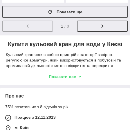
Показати ще
1
/ 8
Купити кульовий кран для води у Києві
Кульовий кран являє собою пристрій з категорії запірно-
регулюючої арматури, який використовується в побутовій та
промисловій діяльності з метою відкриття та перекриття
потоку робочого середовища. Даний тип обладнання можна
назвати універсальним, що передбачає можливість його
Показати все
використовуватися в різних сферах діяльності. На
практиці крани кульові для води забезпечують ряд переваг за
умови їх правильного вибору, монтажу та дотримання всіх
Про нас
правил у процесі експлуатації. Серед основних подібних
переваг можна назвати такі пункти:
75% позитивних з 8 відгуків за рік
Можливість повноцінного використання в умовах
Працює з 12.11.2013
високої температури та тиску всередині системи;
Висока швидкість перекриття потоку робочого
м. Київ