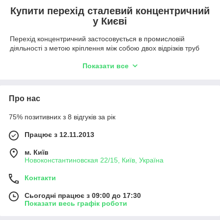
Купити перехід сталевий концентричний
у Києві
Перехід концентричний застосовується в промисловій
діяльності з метою кріплення між собою двох відрізків труб
різного діаметра, дотримуючись при цьому високого рівня
Показати все
герметичності. Варто зазначити, що на практиці деталі такого
типу можна використовувати з робочим середовищем такого
типу:
Про нас
Пароводяна суміш;
Газове робоче середовище;
75% позитивних з 8 відгуків за рік
Нафтопродукти.
Працює з 12.11.2013
Важливо розуміти, що можливість використання виробу з
агресивним і неагресивним робочим середовищем
м. Київ
визначається матеріалом, що використовується в процесі
Новоконстантиновская 22/15, Київ, Україна
виробництва. На практиці різновиди матеріалів виглядають
так:
Контакти
Сталь 10-20;
Сьогодні працює з 09:00 до 17:30
09г2с;
Показати весь графік роботи
08х18н10т;