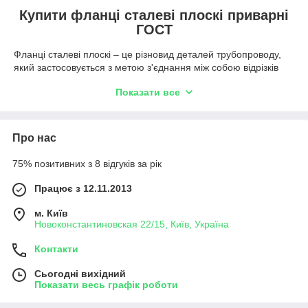
Купити фланці сталеві плоскі приварні
ГОСТ
Фланці сталеві плоскі – це різновид деталей трубопроводу,
який застосовується з метою з'єднання між собою відрізків
труби однакового діаметра. Варто зазначити, що фланці
Показати все
плоскі приварні відрізняються універсальністю, тому можуть
використовуватися для повноцінного монтажу трубопровідної
арматури. Щоб отримати максимум переваг при експлуатації
виробів такого типу, необхідно підібрати їх під конкретні
Про нас
умови подальшого використання. Для простоти вибору
можна скористатися таблицею з основними технічними
75% позитивних з 8 відгуків за рік
характеристиками даного типу обладнання.
Працює з 12.11.2013
Умовний
0,1; 0,25
0,6; 1,0
1,6
2,5
тиск, PN
м. Київ
Новоконстантиновская 22/15, Київ, Україна
(Ру), МПа
Контакти
Умовний
10-2400
10-1600
10-1200
10-800
діаметр,
Сьогодні вихідний
Dу, мм
Показати весь графік роботи