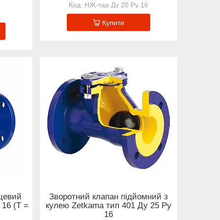
НЖ-тар Ду 20 Ру 16
Купити
цевий
Зворотний клапан підйомний з
 16 (Т =
кулею Zetkama тип 401 Ду 25 Ру
16