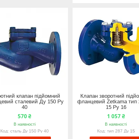
отний клапан підйомний
Клапан зворотний підй
евий сталевий Ду 150 Ру
фланцевий Zetkama тип 
40
15 Ру 16
570 ₴
1 057 ₴
В наявності
В наявності
сталь Ду 150 Ру 40
тип 287 Ду 15