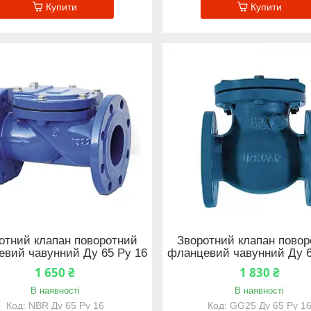
Купити
Купити
отний клапан поворотний
Зворотний клапан пово
вий чавунний Ду 65 Ру 16
фланцевий чавунний Ду 6
1 650 ₴
1 830 ₴
В наявності
В наявності
NBR Ду 65 Ру 16
GG25 Ду 65 Ру 1