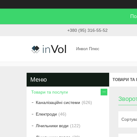
По
+380 (95) 316-55-52
Инвол Плюс
ТОВАРИ ТА
Товари та послуги
Зворо
Каналізаційні системи
626
Електроди
46
Лічильники води
122