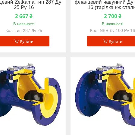
евий Zetkama тип 287 Ду
фланцевий чавунний Ду 
25 Ру 16
16 (тарілка нж стал
2 667 ₴
2 700 ₴
В наявності
В наявності
тип 287 Ду 25
NBR Ду 100 Ру 1
Купити
Купити