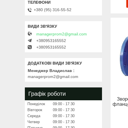
+380 (95) 316-55-52
managerprom2@gmail.com
+380953165552
+380953165552
Менеджер Владислав
managerprom2@gmail.com
Графік роботи
Звор
фланце
Понеділок
09:00
17:30
Вівторок
09:00
17:30
Середа
09:00
17:30
Четвер
09:00
17:30
Пʼятниця
09:00
17:30