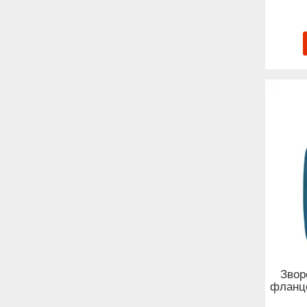
Звор
фланце