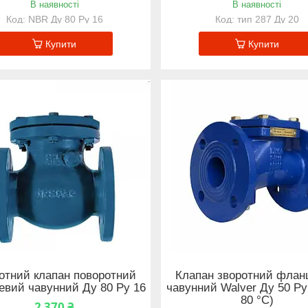
В наявності
В наявності
NBR Ду 80 Ру 16
тип 287 Ду 20
Купити
Купити
отний клапан поворотний
Клапан зворотний флан
вий чавунний Ду 80 Ру 16
чавунний Walver Ду 50 Ру
80 °С)
2 370 ₴