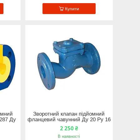
Купити
омний
Зворотний клапан підйомний
287 Ду
фланцевий чавунний Ду 20 Ру 16
2 250 ₴
В наявності