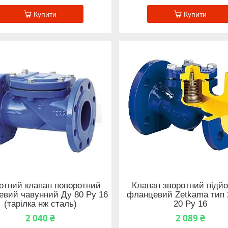
Купити
Купити
отний клапан поворотний
Клапан зворотний підй
вий чавунний Ду 80 Ру 16
фланцевий Zetkama тип 
(тарілка нж сталь)
20 Ру 16
2 040 ₴
2 089 ₴