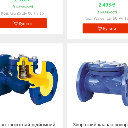
2 493 ₴
В наявності
В наявності
GG25 Ду 80 Ру 16
Walver Ду 50 Ру 1
Купити
Купити
ан зворотний підйомний
Зворотний клапан пово