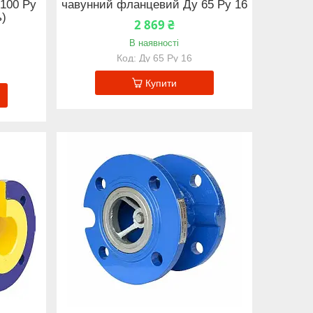
100 Ру
чавунний фланцевий Ду 65 Ру 16
ь)
2 869 ₴
В наявності
Ду 65 Ру 16
6
Купити