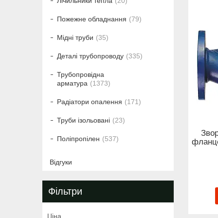
Лічильники тепла
20
Пожежне обладнання
79
Мідні труби
35
Деталі трубопроводу
335
Трубопровідна
арматура
1373
Радіатори опалення
171
Труби ізольовані
23
Звор
Поліпропілен
537
фланце
Відгуки
Фільтри
Ціна