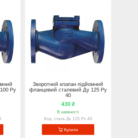
омний
Зворотний клапан підйомний
100 Ру
фланцевий сталевий Ду 125 Ру
40
430 ₴
В наявності
0
сталь Ду 125 Ру 40
Купити